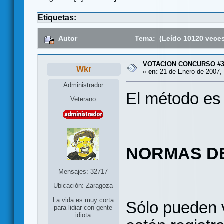
Etiquetas:
Autor
Tema: (Leído 10120 vece
VOTACION CONCURSO #3
Wkr
«
en:
21 de Enero de 2007, 
Administrador
El método es 
Veterano
NORMAS D
Mensajes: 32717
Ubicación: Zaragoza
La vida es muy corta
Sólo pueden 
para lidiar con gente
idiota