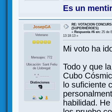
Es un mentir
RE: VOTACION CONCURS
JosepGA
(SUPERHÉROES)
«
Respuesta #6 en:
25 de E
Veterano
13:18:13 »
Mi voto ha id
Mensajes: 772
Todo y que la 
Ubicación: Sant Feliu
de Llobregat
Cubo Cósmic
^_^ .........
lo suficient
Distinciones
personalment
habilidad. He
los pruebo co