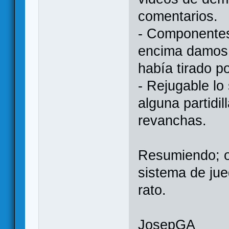
comentarios.
- Componentes
encima damos s
había tirado po
- Rejugable lo
alguna partidi
revanchas.
Resumiendo; or
sistema de jueg
rato.
JosepGA