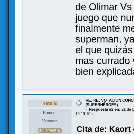
de Olimar Vs
juego que nun
finalmente m
superman, ya
el que quizás
mas currado 
bien explicad
RE: RE: VOTACION CONC
netello
(SUPERHÉROES)
«
Respuesta #2 en:
21 de E
Baronet
19:19:10 »
Veterano
Cita de: Kaort