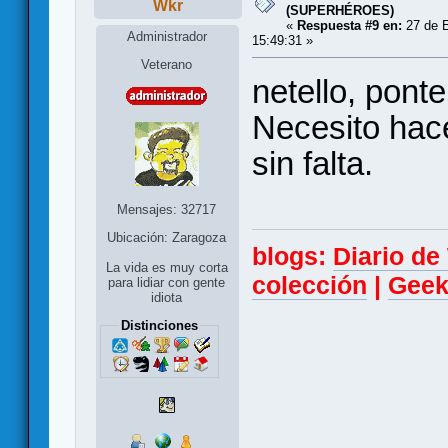
Wkr
(SUPERHÉROES)
«
Respuesta #9 en:
27 de E
Administrador
15:49:31 »
Veterano
netello, pont
Necesito hace
sin falta.
Mensajes: 32717
Ubicación: Zaragoza
blogs:
Diario d
La vida es muy corta
colección
|
Geek
para lidiar con gente
idiota
Distinciones