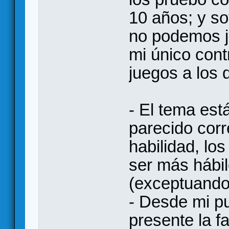
10 años; y so
no podemos j
mi único cont
juegos a los q
- El tema est
parecido cor
habilidad, lo
ser más hábi
(exceptuando
- Desde mi pu
presente la fa