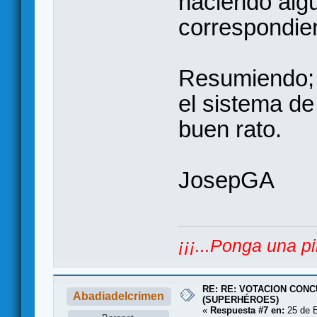
haciendo algu
correspondie
Resumiendo; o
el sistema de 
buen rato.
JosepGA
¡¡¡...Ponga una pi
RE: RE: VOTACION CONC
Abadiadelcrimen
(SUPERHÉROES)
«
Respuesta #7 en:
25 de E