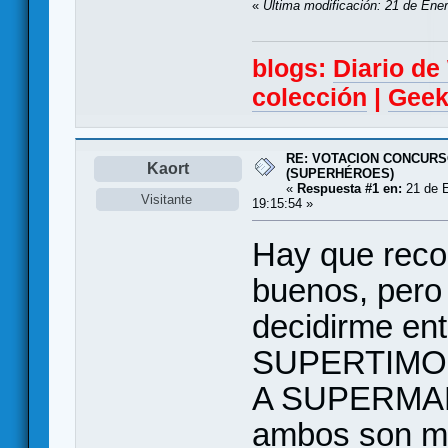
«
Última modificación: 21 de Ene
blogs:
Diario d
colección
|
Geek
RE: VOTACION CONCURS
Kaort
(SUPERHÉROES)
«
Respuesta #1 en:
21 de E
Visitante
19:15:54 »
Hay que reco
buenos, per
decidirme e
SUPERTIMO
A SUPERMAN,
ambos son muy