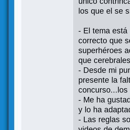
único contrinc
los que el se s
- El tema está
correcto que s
superhéroes a
que cerebrale
- Desde mi pun
presente la fal
concurso...los
- Me ha gustad
y lo ha adapta
- Las reglas s
videos de demo