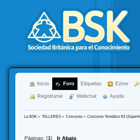
  Inicio
  Foro
Etiquetas
  Ezine
  Registrarse
  Webchat
  Ayuda
La BSK
»
TALLERES
»
Concurso
»
Concurso Temático #3 (Superh
Páginas: [
1
]
Ir Abajo