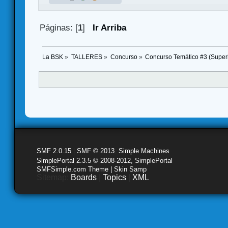
Páginas: [
1
]
Ir Arriba
La BSK
»
TALLERES
»
Concurso
»
Concurso Temático #3 (Super
SMF 2.0.15
|
SMF © 2013
,
Simple Machines
SimplePortal 2.3.5 © 2008-2012, SimplePortal
SMFSimple.com Theme | Skin Samp
Sitemap:
Boards
|
Topics
|
XML