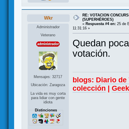
RE: VOTACION CONCURS
Wkr
(SUPERHÉROES)
«
Respuesta #4 en:
25 de E
Administrador
11:31:16 »
Veterano
Quedan pocas 
votación.
Mensajes: 32717
blogs:
Diario d
Ubicación: Zaragoza
colección
|
Geek
La vida es muy corta
para lidiar con gente
idiota
Distinciones