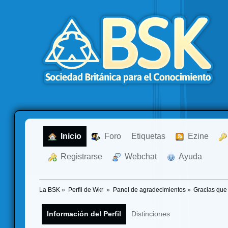
  Inicio
  Foro
Etiquetas
  Ezine
  Registrarse
  Webchat
  Ayuda
La BSK
»
Perfil de Wkr 
»
Panel de agradecimientos
»
Gracias que
Información del Perfil
Distinciones