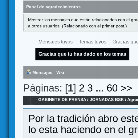
Panel de agradecimientos
Mostrar los mensajes que están relacionados con el gra
a otros usuarios. (Relacionado con el primer post.)
Mensajes tuyos
Temas tuyos
Gracias que
Gracias que tu has dado en los temas
Mensajes - Wkr
Páginas: [
1
]
2
3
...
60
>>
1
GABINETE DE PRENSA
/
JORNADAS BSK
/
Agra
Por la tradición abro es
lo esta haciendo en el g