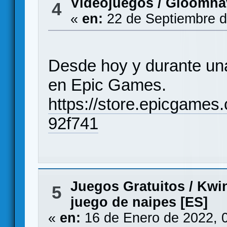
Videojuegos
/
Gloomhav
4
«
en:
22 de Septiembre d
Desde hoy y durante u
en Epic Games.
https://store.epicgame
92f741
Juegos Gratuitos
/
Kwin
5
juego de naipes [ES]
«
en:
16 de Enero de 2022, 