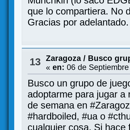
Munchkin (lo sacó EDGE
que lo compartiera. No d
Gracias por adelantado.
Zaragoza
/
Busco grup
13
«
en:
06 de Septiembre
Busco un grupo de juego
adoptarme para jugar a r
de semana en #Zaragoza
#hardboiled, #ua o #cth
cualquier cosa. Si hace 