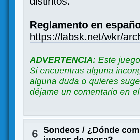
distintos.
Reglamento en españo
https://labsk.net/wkr/ar
ADVERTENCIA:
Este juego
Si encuentras alguna incong
alguna duda o quieres suger
déjame un comentario en el b
Sondeos
/
¿Dónde comp
6
juegos de mesa?