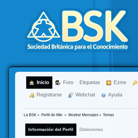
  Inicio
  Foro
Etiquetas
  Ezine
  Registrarse
  Webchat
  Ayuda
La BSK
»
Perfil de Wkr 
»
Mostrar Mensajes
»
Temas
Información del Perfil
Distinciones