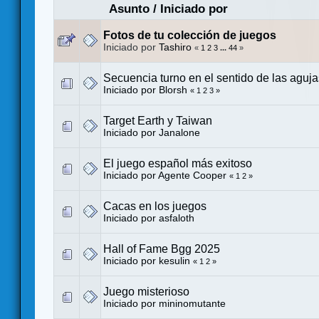
Asunto
/
Iniciado por
Fotos de tu colección de juegos
Iniciado por
Tashiro
«
1
2
3
...
44
»
Secuencia turno en el sentido de las agujas
Iniciado por
Blorsh
«
1
2
3
»
Target Earth y Taiwan
Iniciado por
Janalone
El juego español más exitoso
Iniciado por
Agente Cooper
«
1
2
»
Cacas en los juegos
Iniciado por
asfaloth
Hall of Fame Bgg 2025
Iniciado por
kesulin
«
1
2
»
Juego misterioso
Iniciado por
mininomutante