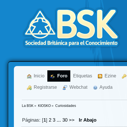
  Inicio
  Foro
Etiquetas
  Ezine
  Registrarse
  Webchat
  Ayuda
La BSK
»
KIOSKO
»
Curiosidades
Páginas: [
1
]
2
3
...
30
>>
Ir Abajo