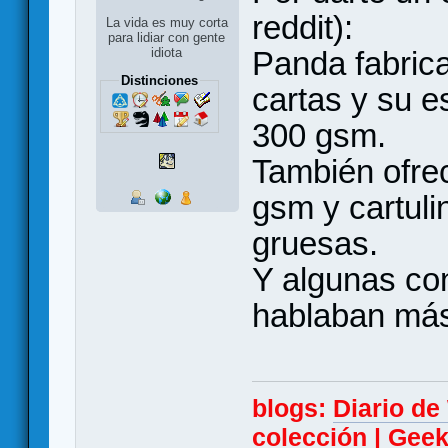
reddit):
La vida es muy corta
para lidiar con gente
Panda fabric
idiota
Distinciones
cartas y su e
300 gsm.
También ofrec
gsm y cartul
gruesas.
Y algunas con
hablaban más 
blogs:
Diario d
colección
|
Geek