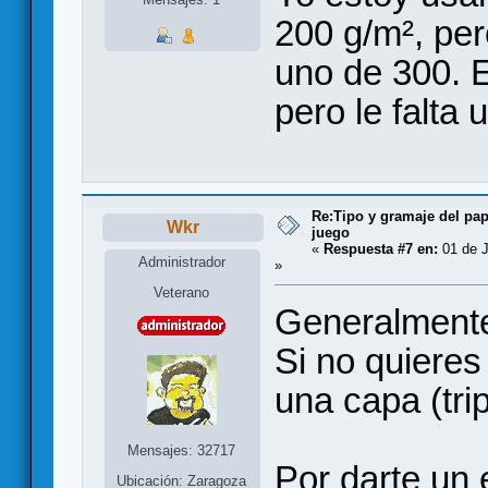
200 g/m², pe
uno de 300. 
pero le falta
Re:Tipo y gramaje del pap
Wkr
juego
«
Respuesta #7 en:
01 de J
Administrador
»
Veterano
Generalmente
Si no quieres
una capa (tri
Mensajes: 32717
Por darte un 
Ubicación: Zaragoza