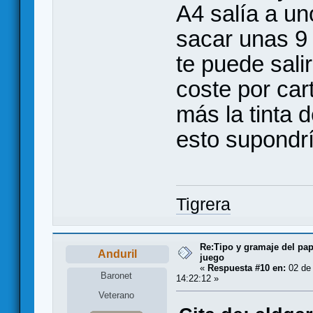
A4 salía a un
sacar unas 9 
te puede sali
coste por car
más la tinta 
esto supondrí
Tigrera
Re:Tipo y gramaje del pap
Anduril
juego
«
Respuesta #10 en:
02 de 
Baronet
14:22:12 »
Veterano