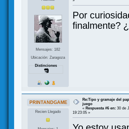
»
Por curiosida
finalmente? ¿
Mensajes: 182
Ubicación: Zaragoza
Distinciones
Re:Tipo y gramaje del pap
PRINTANDGAME
juego
«
Respuesta #6 en:
30 de J
Recien Llegado
19:23:05 »
Yo estoy usa
Mensajes: 1