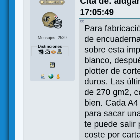
Cita de: aldga
17:05:49
Para fabricaci
de encuaderna
Mensajes: 2539
Distinciones
sobre esta imp
blanco, despu
plotter de cort
duros. Las últ
de 270 gm2, c
bien. Cada A4 
para sacar una
te puede salir
coste por cart