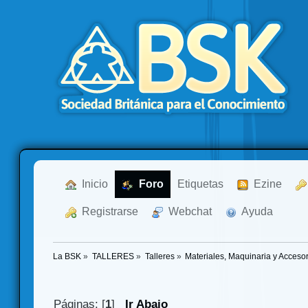
  Inicio
  Foro
Etiquetas
  Ezine
  Registrarse
  Webchat
  Ayuda
La BSK
»
TALLERES
»
Talleres
»
Materiales, Maquinaria y Acceso
Páginas: [
1
]
Ir Abajo