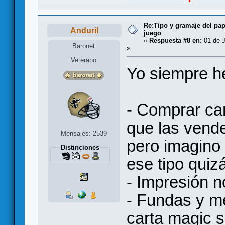
Re:Tipo y gramaje del pap
Anduril
juego
«
Respuesta #8 en:
01 de J
Baronet
»
Veterano
Yo siempre he
- Comprar car
que las vend
Mensajes: 2539
pero imagino 
Distinciones
ese tipo quiz
- Impresión n
- Fundas y me
carta magic s