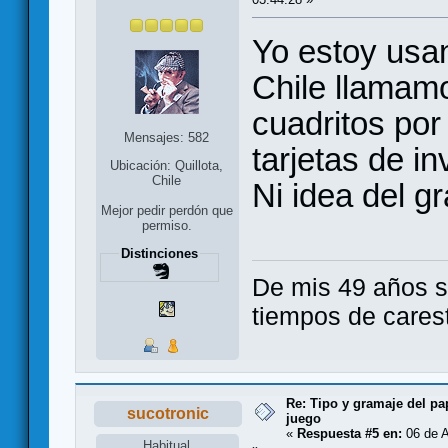
Yo estoy usa
Chile llamamo
cuadritos por
Mensajes: 582
tarjetas de in
Ubicación: Quillota,
Chile
Ni idea del g
Mejor pedir perdón que
permiso.
Distinciones
De mis 49 años so
tiempos de carest
Re: Tipo y gramaje del pa
sucotronic
juego
«
Respuesta #5 en:
06 de A
Habitual