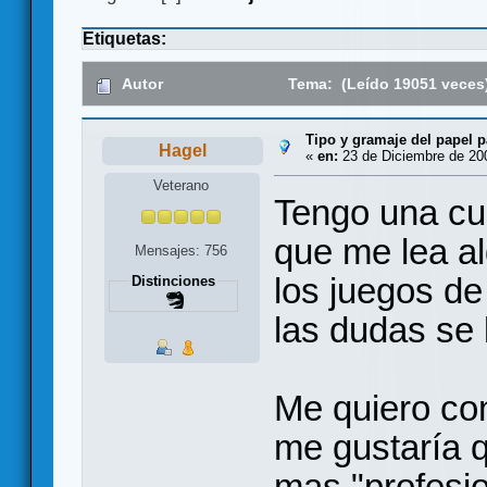
Etiquetas:
Autor
Tema: (Leído 19051 veces
Tipo y gramaje del papel p
Hagel
«
en:
23 de Diciembre de 200
Veterano
Tengo una cur
que me lea al
Mensajes: 756
los juegos d
Distinciones
las dudas se
Me quiero con
me gustaría q
mas "profesio