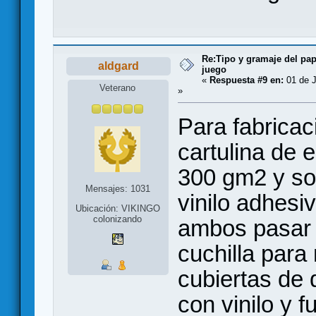
Re:Tipo y gramaje del pap
aldgard
juego
«
Respuesta #9 en:
01 de J
Veterano
»
Para fabrica
cartulina de
300 gm2 y so
Mensajes: 1031
vinilo adhesi
Ubicación: VIKINGO
colonizando
ambos pasar p
cuchilla para
cubiertas de
con vinilo y