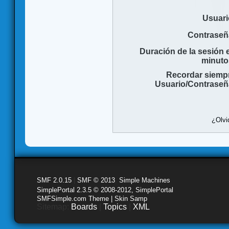
Usuari
Contraseñ
Duración de la sesión 
minuto
Recordar siemp
Usuario/Contraseñ
¿Olvi
SMF 2.0.15
|
SMF © 2013
,
Simple Machines
SimplePortal 2.3.5 © 2008-2012, SimplePortal
SMFSimple.com Theme | Skin Samp
Sitemap:
Boards
|
Topics
|
XML