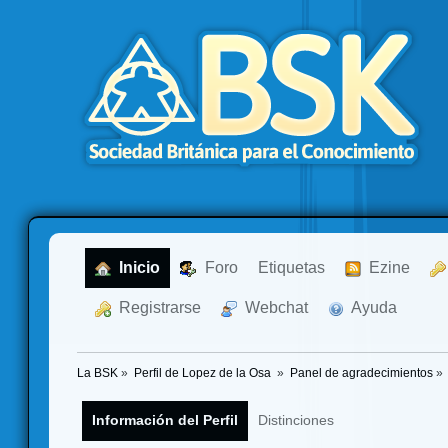
  Inicio
  Foro
Etiquetas
  Ezine
  Registrarse
  Webchat
  Ayuda
La BSK
»
Perfil de Lopez de la Osa 
»
Panel de agradecimientos
»
Información del Perfil
Distinciones