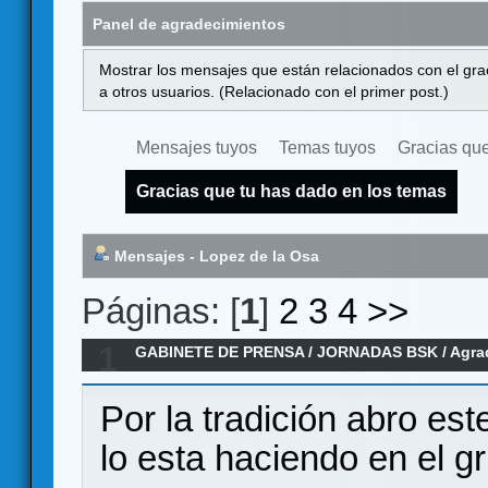
Panel de agradecimientos
Mostrar los mensajes que están relacionados con el gra
a otros usuarios. (Relacionado con el primer post.)
Mensajes tuyos
Temas tuyos
Gracias que
Gracias que tu has dado en los temas
Mensajes - Lopez de la Osa
Páginas: [
1
]
2
3
4
>>
1
GABINETE DE PRENSA
/
JORNADAS BSK
/
Agra
Por la tradición abro es
lo esta haciendo en el g