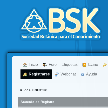
  Inicio
  Foro
Etiquetas
  Ezine
  Registrarse
  Webchat
  Ayuda
La BSK
»
Registrarse
Acuerdo de Registro