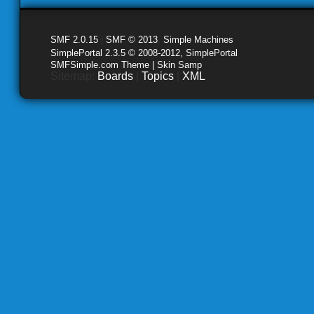
SMF 2.0.15
|
SMF © 2013
,
Simple Machines
SimplePortal 2.3.5 © 2008-2012, SimplePortal
SMFSimple.com Theme | Skin Samp
Sitemap:
Boards
|
Topics
|
XML