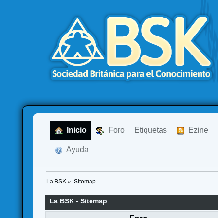
  Inicio
  Foro
Etiquetas
  Ezine
  Ayuda
La BSK
»
Sitemap
La BSK - Sitemap