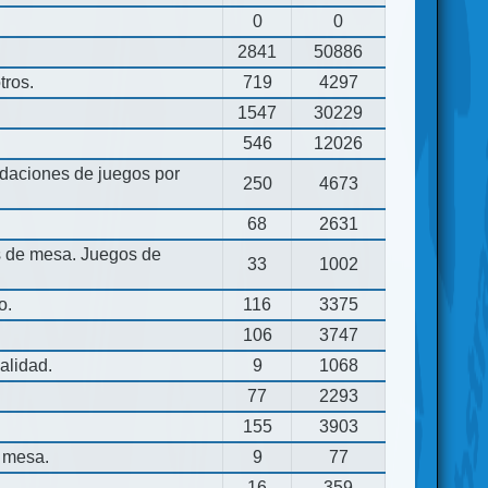
0
0
2841
50886
tros.
719
4297
1547
30229
546
12026
aciones de juegos por
250
4673
68
2631
os de mesa. Juegos de
33
1002
o.
116
3375
106
3747
alidad.
9
1068
77
2293
155
3903
 mesa.
9
77
16
359