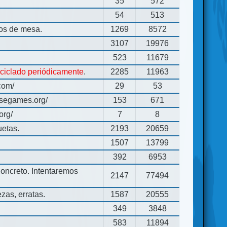
35
572
54
513
gos de mesa.
1269
8572
3107
19976
523
11679
eciclado periódicamente
.
2285
11963
com/
29
53
usegames.org/
153
671
org/
7
8
uetas.
2193
20659
1507
13799
392
6953
concreto. Intentaremos
2147
77494
zas, erratas.
1587
20555
349
3848
583
11894