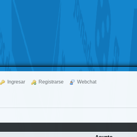
  Ingresar
  Registrarse
  Webchat