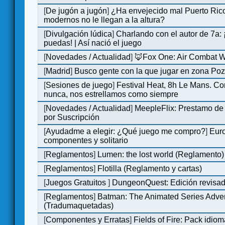
[
De jugón a jugón
]
¿Ha envejecido mal Puerto Rico
modernos no le llegan a la altura?
[
Divulgación lúdica
]
Charlando con el autor de 7a:
puedas! | Así nació el juego
[
Novedades / Actualidad
]
🦊Fox One: Air Combat 
[
Madrid
]
Busco gente con la que jugar en zona Po
[
Sesiones de juego
]
Festival Heat, 8h Le Mans. C
nunca, nos estrellamos como siempre
[
Novedades / Actualidad
]
MeepleFlix: Prestamo de
por Suscripción
[
Ayudadme a elegir: ¿Qué juego me compro?
]
Eur
componentes y solitario
[
Reglamentos
]
Lumen: the lost world (Reglamento)
[
Reglamentos
]
Flotilla (Reglamento y cartas)
[
Juegos Gratuitos
]
DungeonQuest: Edición revisad
[
Reglamentos
]
Batman: The Animated Series Adve
(Tradumaquetadas)
[
Componentes y Erratas
]
Fields of Fire: Pack id