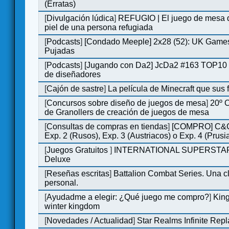
(Erratas)
[
Divulgación lúdica
]
REFUGIO | El juego de mesa q
piel de una persona refugiada
[
Podcasts
]
[Condado Meeple] 2x28 (52): UK Games
Pujadas
[
Podcasts
]
[Jugando con Da2] JcDa2 #163 TOP10 
de diseñadores
[
Cajón de sastre
]
La película de Minecraft que sus 
[
Concursos sobre diseño de juegos de mesa
]
20º 
de Granollers de creación de juegos de mesa
[
Consultas de compras en tiendas
]
[COMPRO] C&C
Exp. 2 (Rusos), Exp. 3 (Austriacos) o Exp. 4 (Prusi
[
Juegos Gratuitos
]
INTERNATIONAL SUPERSTA
Deluxe
[
Reseñas escritas
]
Battalion Combat Series. Una cl
personal.
[
Ayudadme a elegir: ¿Qué juego me compro?
]
King
winter kingdom
[
Novedades / Actualidad
]
Star Realms Infinite Repl