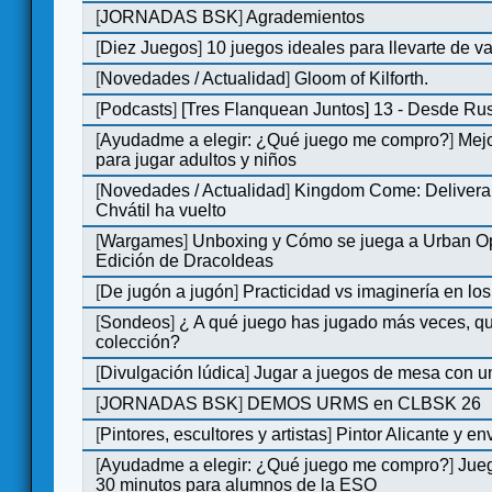
[
JORNADAS BSK
]
Agrademientos
[
Diez Juegos
]
10 juegos ideales para llevarte de 
[
Novedades / Actualidad
]
Gloom of Kilforth.
[
Podcasts
]
[Tres Flanquean Juntos] 13 - Desde Ru
[
Ayudadme a elegir: ¿Qué juego me compro?
]
Mejo
para jugar adultos y niños
[
Novedades / Actualidad
]
Kingdom Come: Delivera
Chvátil ha vuelto
[
Wargames
]
Unboxing y Cómo se juega a Urban Op
Edición de DracoIdeas
[
De jugón a jugón
]
Practicidad vs imaginería en lo
[
Sondeos
]
¿ A qué juego has jugado más veces, qu
colección?
[
Divulgación lúdica
]
Jugar a juegos de mesa con u
[
JORNADAS BSK
]
DEMOS URMS en CLBSK 26
[
Pintores, escultores y artistas
]
Pintor Alicante y en
[
Ayudadme a elegir: ¿Qué juego me compro?
]
Jue
30 minutos para alumnos de la ESO