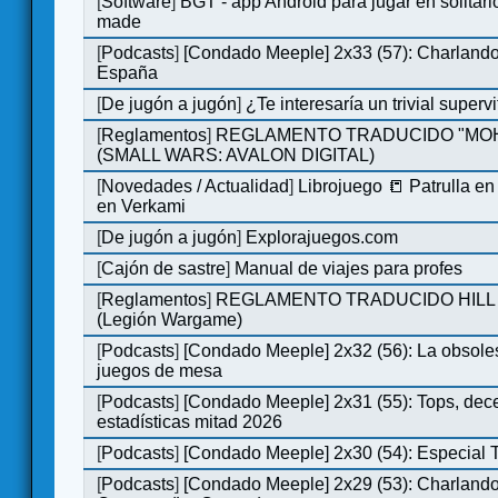
[
Software
]
BGT - app Android para jugar en solitari
made
[
Podcasts
]
[Condado Meeple] 2x33 (57): Charlan
España
[
De jugón a jugón
]
¿Te interesaría un trivial super
[
Reglamentos
]
REGLAMENTO TRADUCIDO "MO
(SMALL WARS: AVALON DIGITAL)
[
Novedades / Actualidad
]
Librojuego 📒 Patrulla en
en Verkami
[
De jugón a jugón
]
Explorajuegos.com
[
Cajón de sastre
]
Manual de viajes para profes
[
Reglamentos
]
REGLAMENTO TRADUCIDO HILL
(Legión Wargame)
[
Podcasts
]
[Condado Meeple] 2x32 (56): La obsole
juegos de mesa
[
Podcasts
]
[Condado Meeple] 2x31 (55): Tops, dec
estadísticas mitad 2026
[
Podcasts
]
[Condado Meeple] 2x30 (54): Especial
[
Podcasts
]
[Condado Meeple] 2x29 (53): Charlando