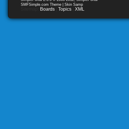
SMFSimple.com Theme | Skin Samp
Sitemap:
Boards
|
Topics
|
XML