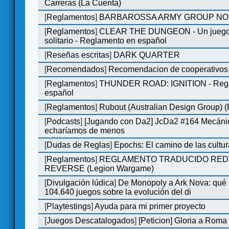
Carreras (La Cuenta)
[
Reglamentos
]
BARBAROSSA ARMY GROUP NO
[
Reglamentos
]
CLEAR THE DUNGEON - Un juego 
solitario - Reglamento en español
[
Reseñas escritas
]
DARK QUARTER
[
Recomendados
]
Recomendacion de cooperativos 
[
Reglamentos
]
THUNDER ROAD: IGNITION - Regl
español
[
Reglamentos
]
Rubout (Australian Design Group) 
[
Podcasts
]
[Jugando con Da2] JcDa2 #164 Mecáni
echaríamos de menos
[
Dudas de Reglas
]
Epochs: El camino de las cultu
[
Reglamentos
]
REGLAMENTO TRADUCIDO RED
REVERSE (Legion Wargame)
[
Divulgación lúdica
]
De Monopoly a Ark Nova: qué
104.640 juegos sobre la evolución del di
[
Playtestings
]
Ayuda para mi primer proyecto
[
Juegos Descatalogados
]
[Peticion] Gloria a Roma