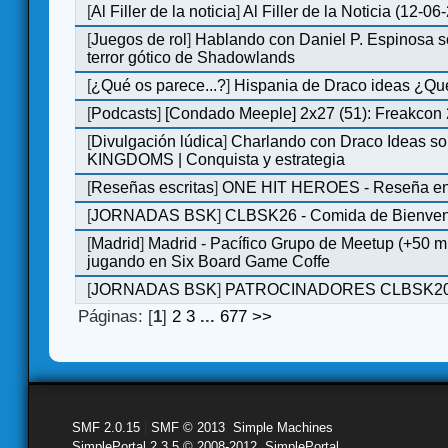
[
Al Filler de la noticia
]
Al Filler de la Noticia (12-06
[
Juegos de rol
]
Hablando con Daniel P. Espinosa s
terror gótico de Shadowlands
[
¿Qué os parece...?
]
Hispania de Draco ideas ¿Qu
[
Podcasts
]
[Condado Meeple] 2x27 (51): Freakcon
[
Divulgación lúdica
]
Charlando con Draco Ideas s
KINGDOMS | Conquista y estrategia
[
Reseñas escritas
]
ONE HIT HEROES - Reseña en 
[
JORNADAS BSK
]
CLBSK26 - Comida de Bienve
[
Madrid
]
Madrid - Pacífico Grupo de Meetup (+50 
jugando en Six Board Game Coffe
[
JORNADAS BSK
]
PATROCINADORES CLBSK2
Páginas: [
1
]
2
3
...
677
>>
SMF 2.0.15
|
SMF © 2013
,
Simple Machines
SimplePortal 2.3.5 © 2008-2012, SimplePortal