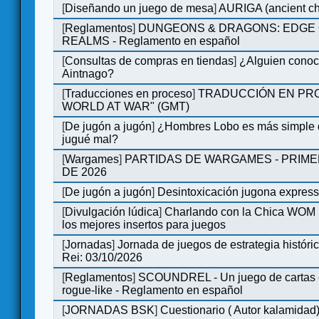
[
Diseñando un juego de mesa
]
AURIGA (ancient cha
[
Reglamentos
]
DUNGEONS & DRAGONS: EDGE 
REALMS - Reglamento en español
[
Consultas de compras en tiendas
]
¿Alguien conoce
Aintnago?
[
Traducciones en proceso
]
TRADUCCIÓN EN PRO
WORLD AT WAR" (GMT)
[
De jugón a jugón
]
¿Hombres Lobo es más simple q
jugué mal?
[
Wargames
]
PARTIDAS DE WARGAMES - PRIM
DE 2026
[
De jugón a jugón
]
Desintoxicación jugona expres
[
Divulgación lúdica
]
Charlando con la Chica WOM |
los mejores insertos para juegos
[
Jornadas
]
Jornada de juegos de estrategia históri
Rei: 03/10/2026
[
Reglamentos
]
SCOUNDREL - Un juego de cartas e
rogue-like - Reglamento en español
[
JORNADAS BSK
]
Cuestionario ( Autor kalamidad