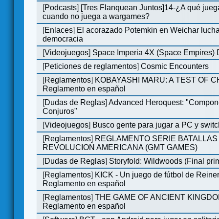
[
Podcasts
]
[Tres Flanquean Juntos]14-¿A qué jue
cuando no juega a wargames?
[
Enlaces
]
El acorazado Potemkin en Weichar lucha
democracia
[
Videojuegos
]
Space Imperia 4X (Space Empires) D
[
Peticiones de reglamentos
]
Cosmic Encounters
[
Reglamentos
]
KOBAYASHI MARU: A TEST OF 
Reglamento en español
[
Dudas de Reglas
]
Advanced Heroquest: "Compon
Conjuros"
[
Videojuegos
]
Busco gente para jugar a PC y switc
[
Reglamentos
]
REGLAMENTO SERIE BATALLAS 
REVOLUCION AMERICANA (GMT GAMES)
[
Dudas de Reglas
]
Storyfold: Wildwoods (Final prim
[
Reglamentos
]
KICK - Un juego de fútbol de Reiner
Reglamento en español
[
Reglamentos
]
THE GAME OF ANCIENT KINGDO
Reglamento en español