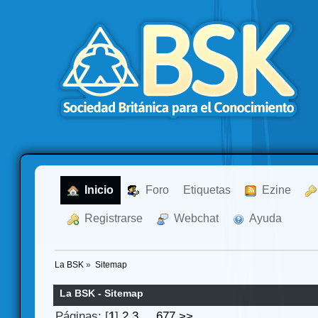
  Inicio
  Foro
Etiquetas
  Ezine
  Registrarse
  Webchat
  Ayuda
La BSK
»
Sitemap
La BSK - Sitemap
Páginas: [
1
]
2
3
...
677
>>