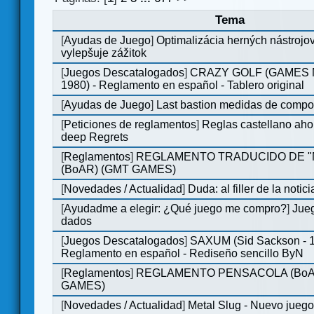
Tema
[
Ayudas de Juego
]
Optimalizácia herných nástrojo
vylepšuje zážitok
[
Juegos Descatalogados
]
CRAZY GOLF (GAMES M
1980) - Reglamento en español - Tablero original
[
Ayudas de Juego
]
Last bastion medidas de comp
[
Peticiones de reglamentos
]
Reglas castellano aho
deep Regrets
[
Reglamentos
]
REGLAMENTO TRADUCIDO DE 
(BoAR) (GMT GAMES)
[
Novedades / Actualidad
]
Duda: al filler de la notici
[
Ayudadme a elegir: ¿Qué juego me compro?
]
Jueg
dados
[
Juegos Descatalogados
]
SAXUM (Sid Sackson - 
Reglamento en español - Rediseño sencillo ByN
[
Reglamentos
]
REGLAMENTO PENSACOLA (BoA
GAMES)
[
Novedades / Actualidad
]
Metal Slug - Nuevo jueg