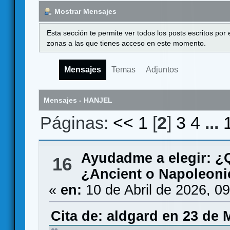
Mostrar Mensajes
Esta sección te permite ver todos los posts escritos por
zonas a las que tienes acceso en este momento.
Mensajes
Temas
Adjuntos
Mensajes - HANJEL
Páginas:
<<
1
[
2
]
3
4
...
Ayudadme a elegir: 
16
¿Ancient o Napoleoni
«
en:
10 de Abril de 2026, 0
Cita de: aldgard en 23 de 