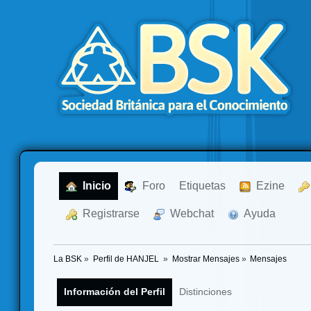
  Inicio
  Foro
Etiquetas
  Ezine
  Registrarse
  Webchat
  Ayuda
La BSK
»
Perfil de HANJEL 
»
Mostrar Mensajes
»
Mensajes
Información del Perfil
Distinciones