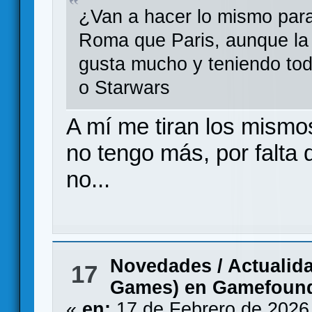
¿Van a hacer lo mismo para
Roma que Paris, aunque la 
gusta mucho y teniendo to
o Starwars
A mí me tiran los mismos
no tengo más, por falta 
no...
Novedades / Actualid
17
Games) en Gamefoun
«
en:
17 de Febrero de 2026