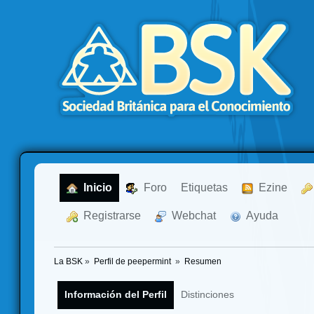
  Inicio
  Foro
Etiquetas
  Ezine
  Registrarse
  Webchat
  Ayuda
La BSK
»
Perfil de peepermint 
»
Resumen
Información del Perfil
Distinciones