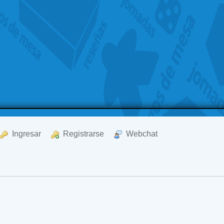
  Ingresar
  Registrarse
  Webchat