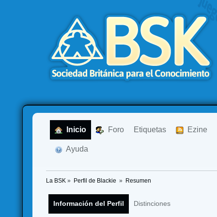
  Inicio
  Foro
Etiquetas
  Ezine
  Ayuda
La BSK
»
Perfil de Blackie 
»
Resumen
Información del Perfil
Distinciones