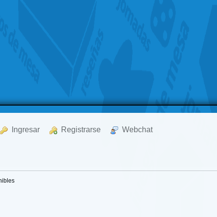
  Ingresar
  Registrarse
  Webchat
nibles