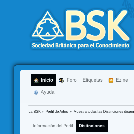
  Inicio
  Foro
Etiquetas
  Ezine
  Ayuda
La BSK
»
Perfil de Artos 
»
Muestra todas las Distinciones dispo
Información del Perfil
Distinciones