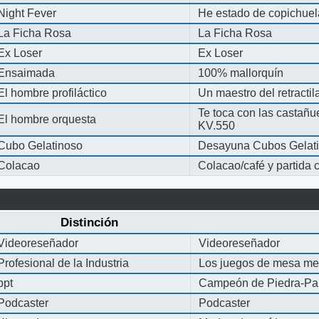
Night Fever
He estado de copichue
La Ficha Rosa
La Ficha Rosa
Ex Loser
Ex Loser
Ensaimada
100% mallorquín
El hombre profiláctico
Un maestro del retracti
Te toca con las castañu
El hombre orquesta
KV.550
Cubo Gelatinoso
Desayuna Cubos Gelat
Colacao
Colacao/café y partida
Distinción
Videoreseñador
Videoreseñador
Profesional de la Industria
Los juegos de mesa me
ppt
Campeón de Piedra-Pap
Podcaster
Podcaster