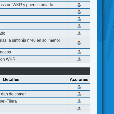
las con WKR y puedo contarlo
lado
elas la sinfonía n°40 en sol menor
inosos
 con WKR
Detalles
Acciones
 dan de comer
el-Tijera