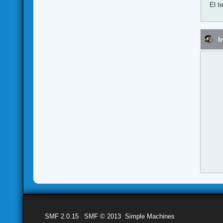
El t
I
SMF 2.0.15
|
SMF © 2013
,
Simple Machines