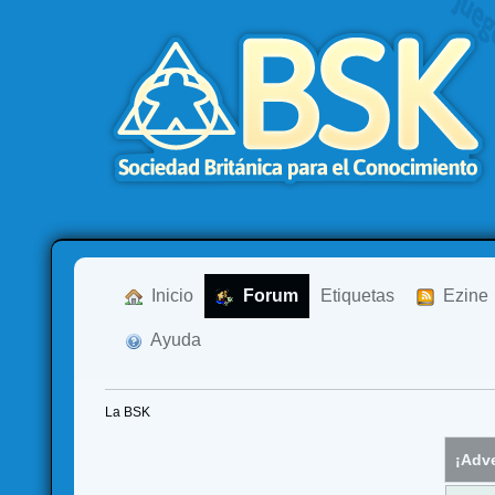
  Inicio
  Forum
Etiquetas
  Ezine
  Ayuda
La BSK
¡Adve