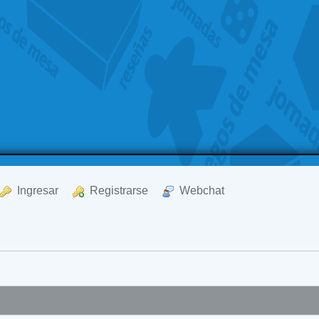
  Ingresar
  Registrarse
  Webchat