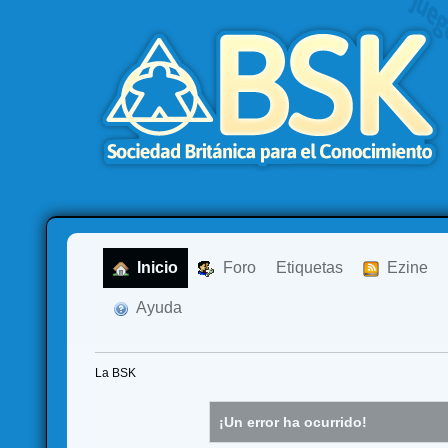
  Inicio
  Foro
Etiquetas
  Ezine
  Ayuda
La BSK
¡Un error ha ocurrido!