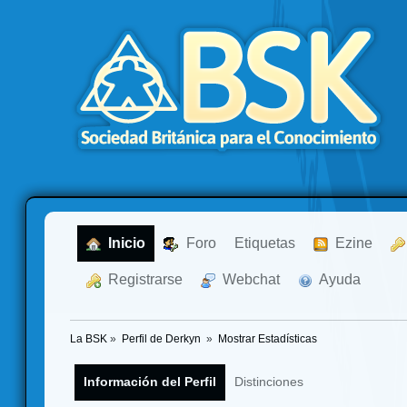
  Inicio
  Foro
Etiquetas
  Ezine
  Registrarse
  Webchat
  Ayuda
La BSK
»
Perfil de Derkyn 
»
Mostrar Estadísticas
Información del Perfil
Distinciones