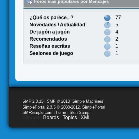
Foros más populares por Mensajes
¿Qué os parece...?
77
Novedades / Actualidad
5
De jugón a jugón
4
Recomendados
2
Reseñas escritas
1
Sesiones de juego
1
SMF 2.0.15
|
SMF © 2013
,
Simple Machines
SimplePortal 2.3.5 © 2008-2012, SimplePortal
SMFSimple.com Theme | Skin Samp
Sitemap:
Boards
|
Topics
|
XML