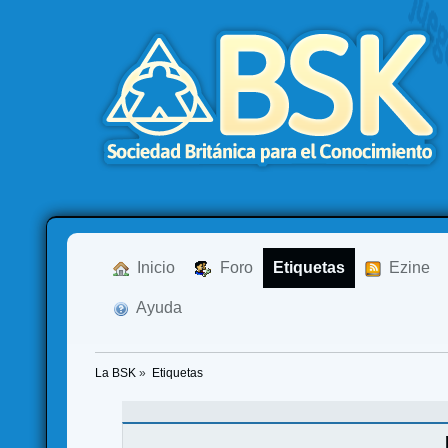
  Inicio
  Foro
Etiquetas
  Ezine
  Ayuda
La BSK
»
Etiquetas