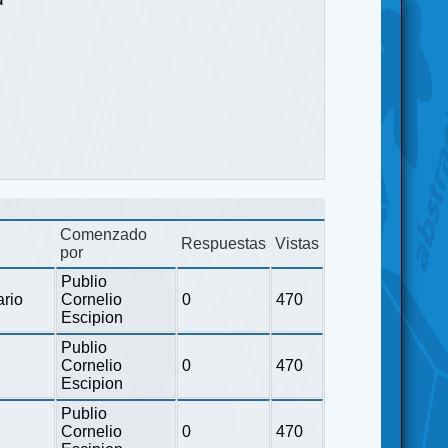
Comenzado
Respuestas
Vistas
por
Publio
ario
Cornelio
0
470
Escipion
Publio
Cornelio
0
470
Escipion
Publio
Cornelio
0
470