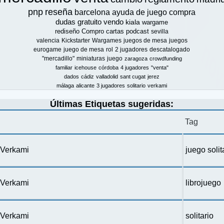
pnp
reseña
barcelona
ayuda de juego
compra
dudas
gratuito
vendo
kiala
wargame
rediseño
Compro
cartas
podcast
sevilla
valencia
Kickstarter
Wargames
juegos de mesa
juegos
eurogame
juego de mesa
rol
2 jugadores
descatalogado
"mercadillo"
miniaturas
juego
zaragoza
crowdfunding
familiar
icehouse
córdoba
4 jugadores
"venta"
dados
cádiz
valladolid
sant cugat
jerez
málaga
alicante
3 jugadores
solitario
verkami
Últimas Etiquetas sugeridas:
Tag
n Verkami
juego solit
n Verkami
librojuego
n Verkami
solitario