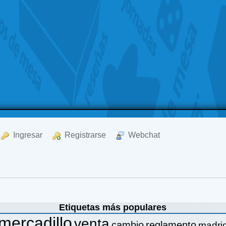
  Ingresar
  Registrarse
  Webchat
Etiquetas más populares
mercadillo
venta
cambio
reglamento
madri