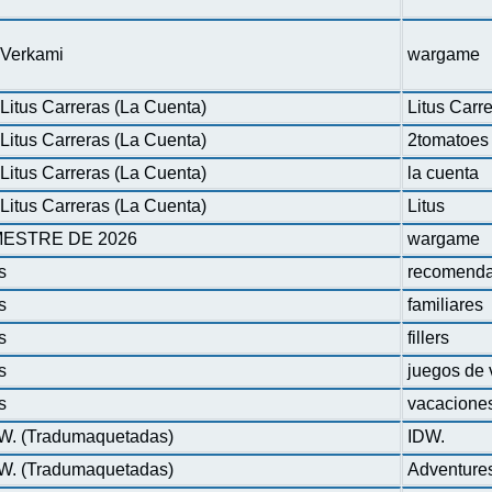
n Verkami
wargame
Litus Carreras (La Cuenta)
Litus Carr
Litus Carreras (La Cuenta)
2tomatoes
Litus Carreras (La Cuenta)
la cuenta
Litus Carreras (La Cuenta)
Litus
ESTRE DE 2026
wargame
s
recomenda
s
familiares
s
fillers
s
juegos de 
s
vacacione
DW. (Tradumaquetadas)
IDW.
DW. (Tradumaquetadas)
Adventure