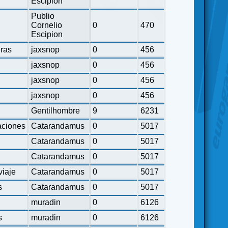
Escipion
Publio
Cornelio
0
470
Escipion
eras
jaxsnop
0
456
jaxsnop
0
456
jaxsnop
0
456
jaxsnop
0
456
Gentilhombre
9
6231
ciones
Catarandamus
0
5017
Catarandamus
0
5017
Catarandamus
0
5017
viaje
Catarandamus
0
5017
s
Catarandamus
0
5017
muradin
0
6126
s
muradin
0
6126