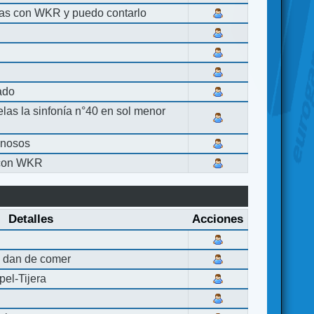
las con WKR y puedo contarlo
lado
elas la sinfonía n°40 en sol menor
inosos
 con WKR
Detalles
Acciones
 dan de comer
el-Tijera