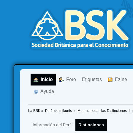
  Inicio
  Foro
Etiquetas
  Ezine
  Ayuda
La BSK
»
Perfil de mikunis 
»
Muestra todas las Distinciones di
Información del Perfil
Distinciones