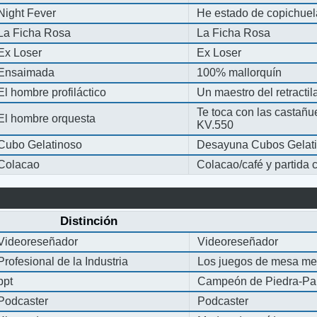
Night Fever
He estado de copichue
La Ficha Rosa
La Ficha Rosa
Ex Loser
Ex Loser
Ensaimada
100% mallorquín
El hombre profiláctico
Un maestro del retracti
Te toca con las castañu
El hombre orquesta
KV.550
Cubo Gelatinoso
Desayuna Cubos Gelat
Colacao
Colacao/café y partida
Distinción
Videoreseñador
Videoreseñador
Profesional de la Industria
Los juegos de mesa me
ppt
Campeón de Piedra-Pap
Podcaster
Podcaster