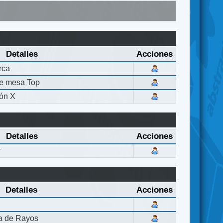
Detalles
Acciones
rca
de mesa Top
ón X
Detalles
Acciones
r
Detalles
Acciones
la de Rayos