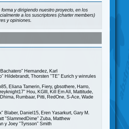
forma y dirigiendo nuestro proyecto, en los
cialmente a los suscriptores (charter members)
res y opiniones.
ayBachatero" Hernandez, Karl
" Hildebrandt, Thorsten "TE" Eurich y winrules
85, Eliana Tamerin, Fiery, gbsothere, Harro,
yknight17" Hou, KGIII, Kill Em All, Mattitude,
ge" Dhima, Rumbaar, Pitti, RedOne, S-Ace, Wade
Blaber, Daniel15, Eren Yasarkurt, Gary M.
 Matt "SlammedDime" Zuba, Matthew
an y Joey "Tyrsson" Smith