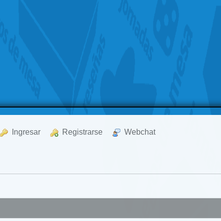
  Ingresar
  Registrarse
  Webchat