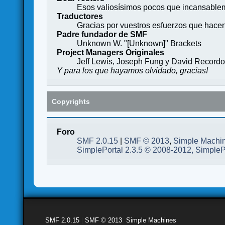
Esos valiosísimos pocos que incansableme
Traductores
Gracias por vuestros esfuerzos que hace
Padre fundador de SMF
Unknown W. "[Unknown]" Brackets
Project Managers Originales
Jeff Lewis, Joseph Fung y David Record
Y para los que hayamos olvidado, gracias!
Copyrights
Foro
SMF 2.0.15
|
SMF © 2013
,
Simple Machi
SimplePortal 2.3.5 © 2008-2012, SimpleP
SMF 2.0.15
|
SMF © 2013
,
Simple Machines