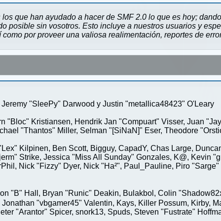
 los que han ayudado a hacer de SMF 2.0 lo que es hoy; dando 
 posible sin vosotros. Esto incluye a nuestros usuarios y espe
sí como por proveer una valiosa realimentación, reportes de erro
Jeremy "SleePy" Darwood y Justin "metallica48423" O'Leary
rn "Bloc" Kristiansen, Hendrik Jan "Compuart" Visser, Juan "J
ael "Thantos" Miller, Selman "[SiNaN]" Eser, Theodore "Orstio
 "Lex" Kilpinen, Ben Scott, Bigguy, CapadY, Chas Large, Duncan
rm" Strike, Jessica "Miss All Sunday" Gonzales, K@, Kevin "gre
MrPhil, Nick "Fizzy" Dyer, Nick "Ha²", Paul_Pauline, Piro "Sar
"B" Hall, Bryan "Runic" Deakin, Bulakbol, Colin "Shadow82x" 
 Jonathan "vbgamer45" Valentin, Kays, Killer Possum, Kirby,
eter "Arantor" Spicer, snork13, Spuds, Steven "Fustrate" Hoffm