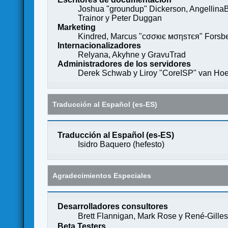
Joshua "groundup" Dickerson, AngellinaB
Trainor y Peter Duggan
Marketing
Kindred, Marcus "cσσкιє мσηѕтєя" Forsber
Internacionalizadores
Relyana, Akyhne y GravuTrad
Administradores de los servidores
Derek Schwab y Liroy "CoreISP" van Hoe
Traducción al Español (es-ES)
Traducción al Español (es-ES)
Isidro Baquero (
hefesto
)
Agradecimientos Especiales
Desarrolladores consultores
Brett Flannigan, Mark Rose y René-Gille
Beta Testers