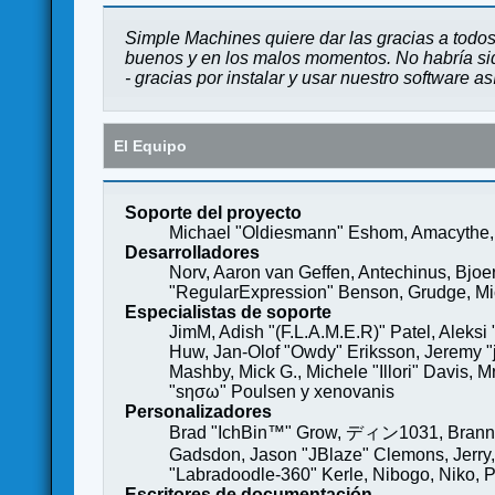
Simple Machines quiere dar las gracias a todos
buenos y en los malos momentos. No habría sido
- gracias por instalar y usar nuestro software a
El Equipo
Soporte del proyecto
Michael "Oldiesmann" Eshom, Amacythe, 
Desarrolladores
Norv, Aaron van Geffen, Antechinus, Bjoe
"RegularExpression" Benson, Grudge, Mich
Especialistas de soporte
JimM, Adish "(F.L.A.M.E.R)" Patel, Aleksi
Huw, Jan-Olof "Owdy" Eriksson, Jeremy "je
Mashby, Mick G., Michele "Illori" Davis, 
"sησω" Poulsen y xenovanis
Personalizadores
Brad "IchBin™" Grow, ディン1031, Brannon 
Gadsdon, Jason "JBlaze" Clemons, Jerry,
"Labradoodle-360" Kerle, Nibogo, Niko, P
Escritores de documentación