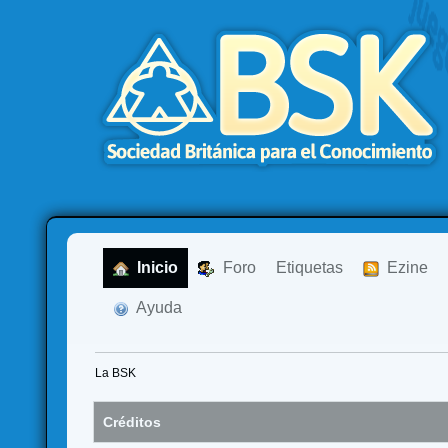
  Inicio
  Foro
Etiquetas
  Ezine
  Ayuda
La BSK
Créditos