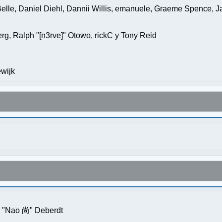
elle, Daniel Diehl, Dannii Willis, emanuele, Graeme Spence, 
g, Ralph "[n3rve]" Otowo, rickC y Tony Reid
wijk
s "Nao 尚" Deberdt