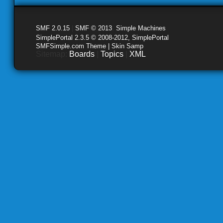
SMF 2.0.15
|
SMF © 2013
,
Simple Machines
SimplePortal 2.3.5 © 2008-2012, SimplePortal
SMFSimple.com Theme | Skin Samp
Sitemap:
Boards
|
Topics
|
XML