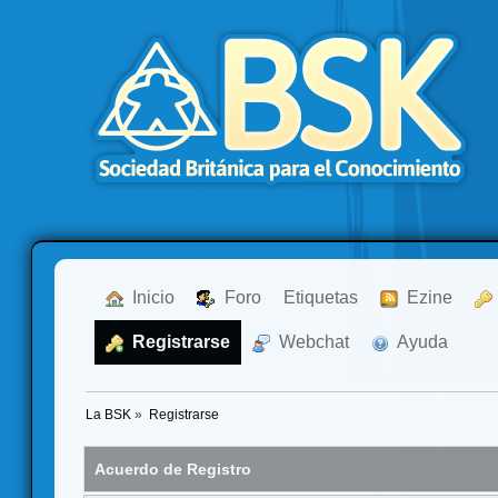
  Inicio
  Foro
Etiquetas
  Ezine
  Registrarse
  Webchat
  Ayuda
La BSK
»
Registrarse
Acuerdo de Registro