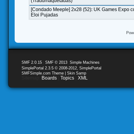
(Tradumaquetadas)
[Condado Meeple] 2x28 (52): UK Games Expo c
Eloi Pujadas
Pow
SMF 2.0.15
|
SMF © 2013
,
Simple Machines
SimplePortal 2.3.5 © 2008-2012, SimplePortal
SMFSimple.com Theme | Skin Samp
Sitemap:
Boards
|
Topics
|
XML