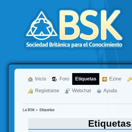
  Inicio
  Foro
Etiquetas
  Ezine
  Registrarse
  Webchat
  Ayuda
La BSK
»
Etiquetas
Etiqueta