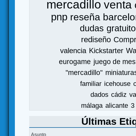
mercadillo
venta
pnp
reseña
barcel
dudas
gratuito
rediseño
Comp
valencia
Kickstarter
Wa
eurogame
juego de mes
"mercadillo"
miniatura
familiar
icehouse
dados
cádiz
va
málaga
alicante
3
Últimas Eti
Asunto