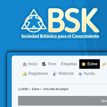
  Inicio
  Foro
Etiquetas
  Ezine
  Registrarse
  Webchat
  Ayuda
La BSK
»
Ezine
»
Una vida de juegos
Una