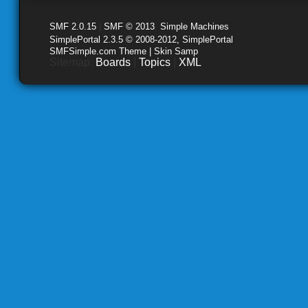
SMF 2.0.15
|
SMF © 2013
,
Simple Machines
SimplePortal 2.3.5 © 2008-2012, SimplePortal
SMFSimple.com Theme | Skin Samp
Sitemap:
Boards
|
Topics
|
XML