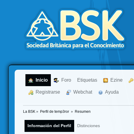
  Inicio
  Foro
Etiquetas
  Ezine
  Registrarse
  Webchat
  Ayuda
La BSK
»
Perfil de temp3ror 
»
Resumen
Información del Perfil
Distinciones