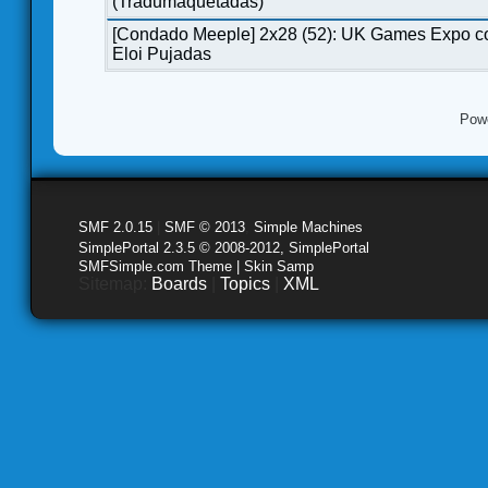
(Tradumaquetadas)
[Condado Meeple] 2x28 (52): UK Games Expo c
Eloi Pujadas
Pow
SMF 2.0.15
|
SMF © 2013
,
Simple Machines
SimplePortal 2.3.5 © 2008-2012, SimplePortal
SMFSimple.com Theme | Skin Samp
Sitemap:
Boards
|
Topics
|
XML