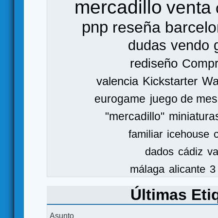
mercadillo
venta
pnp
reseña
barcel
dudas
vendo
rediseño
Comp
valencia
Kickstarter
Wa
eurogame
juego de mes
"mercadillo"
miniatura
familiar
icehouse
dados
cádiz
va
málaga
alicante
3
Últimas Eti
Asunto