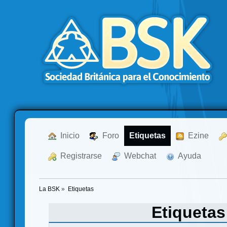
  Inicio
  Foro
Etiquetas
  Ezine
  Registrarse
  Webchat
  Ayuda
La BSK
»
Etiquetas
Etiqueta