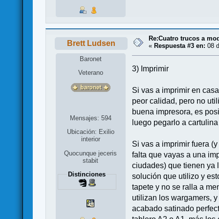
Re:Cuatro trucos a mod
Brett Ludsen
«
Respuesta #3 en:
08 d
Baronet
3) Imprimir
Veterano
Si vas a imprimir en casa
peor calidad, pero no ut
buena impresora, es posi
Mensajes: 594
luego pegarlo a cartulin
Ubicación: Exilio
interior
Si vas a imprimir fuera (
Quocunque jeceris
falta que vayas a una im
stabit
ciudades) que tienen ya 
Distinciones
solución que utilizo y e
tapete y no se ralla a m
utilizan los wargamers, y
acabado satinado perfecto