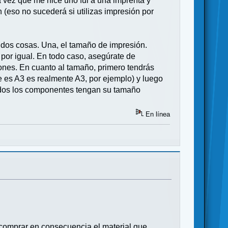
 vez que me hice uno fui a una imprenta y
n (eso no sucederá si utilizas impresión por
n dos cosas. Una, el tamaño de impresión.
por igual. En todo caso, asegúrate de
iones. En cuanto al tamaño, primero tendrás
e es A3 es realmente A3, por ejemplo) y luego
todos los componentes tengan su tamaño
En línea
comprar en consecuencia el material que