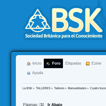
  Inicio
  Foro
Etiquetas
  Ezine
  Ayuda
La BSK
»
TALLERES
»
Talleres
»
Manualidades
»
Cuatro truc
Páginas: [
1
]
Ir Abajo