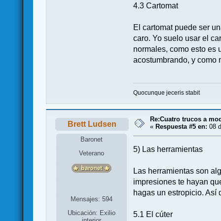
4.3 Cartomat
El cartomat puede ser una
caro. Yo suelo usar el c
normales, como esto es u
acostumbrando, y como m
Quocunque jeceris stabit
Re:Cuatro trucos a mod
Brett Ludsen
«
Respuesta #5 en:
08 d
Baronet
5) Las herramientas
Veterano
Las herramientas son algo
impresiones te hayan qued
hagas un estropicio. Así 
Mensajes: 594
Ubicación: Exilio
5.1 El cúter
interior