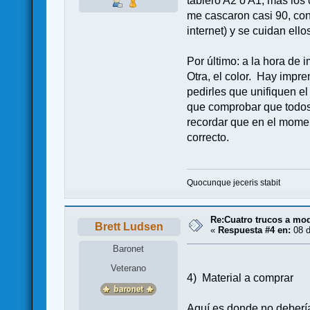
tablero A2 o A1, más los
me cascaron casi 90, con 
internet) y se cuidan ello
Por último: a la hora de
Otra, el color. Hay impr
pedirles que unifiquen e
que comprobar que todos 
recordar que en el momen
correcto.
Quocunque jeceris stabit
Re:Cuatro trucos a mod
Brett Ludsen
«
Respuesta #4 en:
08 d
Baronet
Veterano
4) Material a comprar
Aquí es donde no deberí