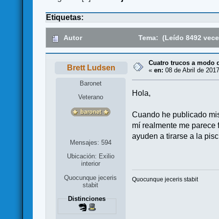
Etiquetas:
Autor
Tema: (Leído 8492 vece
Cuatro trucos a modo d
Brett Ludsen
«
en:
08 de Abril de 2017
Baronet
Hola,
Veterano
Cuando he publicado mis 
mí realmente me parece f
ayuden a tirarse a la pisc
Mensajes: 594
Ubicación: Exilio
interior
Quocunque jeceris
Quocunque jeceris stabit
stabit
Distinciones