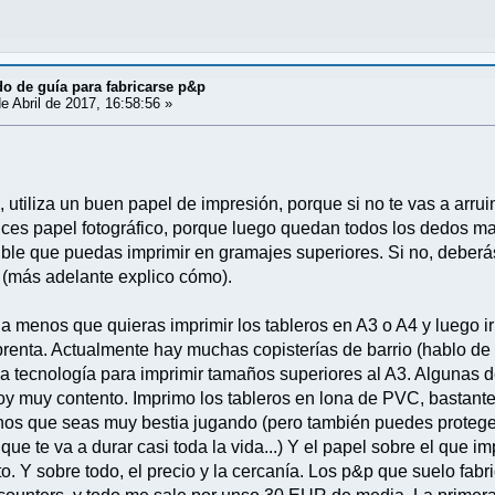
o de guía para fabricarse p&p
e Abril de 2017, 16:58:56 »
, utiliza un buen papel de impresión, porque si no te vas a arru
ilices papel fotográfico, porque luego quedan todos los dedos 
ble que puedas imprimir en gramajes superiores. Si no, deberá
a (más adelante explico cómo).
y a menos que quieras imprimir los tableros en A3 o A4 y luego i
prenta. Actualmente hay muchas copisterías de barrio (hablo 
la tecnología para imprimir tamaños superiores al A3. Algunas d
stoy muy contento. Imprimo los tableros en lona de PVC, bastant
enos que seas muy bestia jugando (pero también puedes protege
 que te va a durar casi toda la vida...) Y el papel sobre el que
. Y sobre todo, el precio y la cercanía. Los p&p que suelo fabri