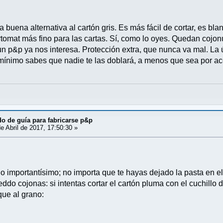
 buena alternativa al cartón gris. Es más fácil de cortar, es b
artomat más fino para las cartas. Sí, como lo oyes. Quedan coj
n p&p ya nos interesa. Protección extra, que nunca va mal. La ú
ínimo sabes que nadie te las doblará, a menos que sea por acc
o de guía para fabricarse p&p
e Abril de 2017, 17:50:30 »
 importantísimo; no importa que te hayas dejado la pasta en el 
do cojonas: si intentas cortar el cartón pluma con el cuchillo 
que al grano: