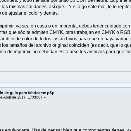
 counters, y todo me sale por unso 30 EUR de media. La primera
las mismas calidades, así que... Y si algo sale mal, te lo repite
s de ajustar el color y demás.
 imprimir, ya sea en casa o en imprenta, debes tener cuidado co
entas que sóo te admiten CMYK, otras trabajan en CMYK o RGB 
l ámbito de color de todos los archivos para que no haya variac
los tamaños del archivo original coinciden (es decir, que lo qu
to de imprimir, no deberían escalarse los archivos para que 
o de guía para fabricarse p&p
e Abril de 2017, 17:08:07 »
as equivocarte. Has de pensar bien que componentes tienes, y 