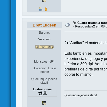
Re:Cuatro trucos a mod
Brett Ludsen
«
Respuesta #2 en:
08 d
Baronet
Veterano
2) "Auditar" el material 
Esto también es important
experiencia de juego y p
Mensajes: 594
inferior a 300 dpi. Aqu´i
Ubicación: Exilio
prefieras deidirte por fab
interior
cobrar lo mismo...
Quocunque jeceris
stabit
Distinciones
Quocunque jeceris stabit