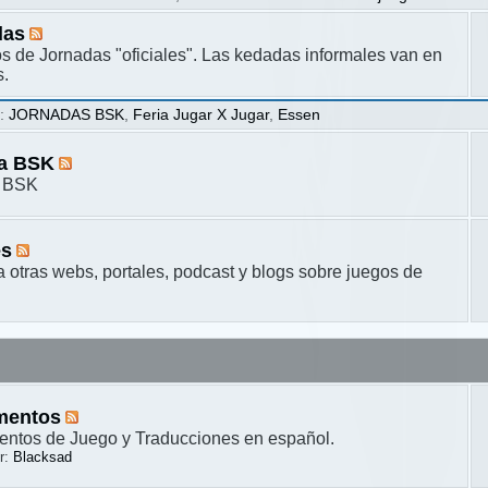
das
s de Jornadas "oficiales". Las kedadas informales van en
s.
s
:
JORNADAS BSK
,
Feria Jugar X Jugar
,
Essen
ta BSK
a BSK
es
a otras webs, portales, podcast y blogs sobre juegos de
mentos
ntos de Juego y Traducciones en español.
r:
Blacksad