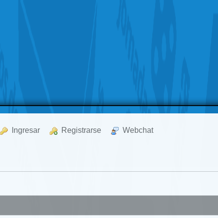
  Ingresar
  Registrarse
  Webchat