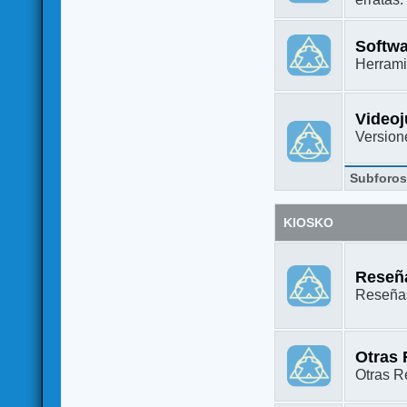
Softw
Herrami
Video
Versione
Subforo
KIOSKO
Reseña
Reseñas
Otras
Otras Re