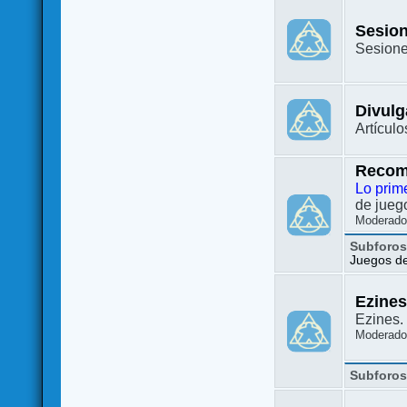
Sesion
Sesione
Divulg
Artículo
Recom
Lo prim
de juego
Moderado
Subforo
Juegos de 
Ezine
Ezines. 
Moderado
Subforo