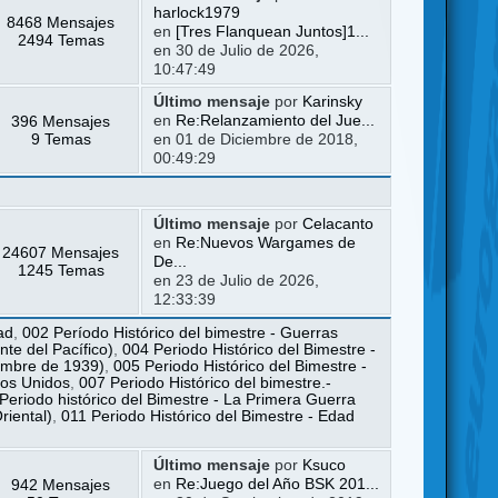
harlock1979
8468 Mensajes
en
[Tres Flanquean Juntos]1...
2494 Temas
en 30 de Julio de 2026,
10:47:49
Último mensaje
por
Karinsky
396 Mensajes
en
Re:Relanzamiento del Jue...
9 Temas
en 01 de Diciembre de 2018,
00:49:29
Último mensaje
por
Celacanto
en
Re:Nuevos Wargames de
24607 Mensajes
De...
1245 Temas
en 23 de Julio de 2026,
12:33:39
ad
,
002 Período Histórico del bimestre - Guerras
te del Pacífico)
,
004 Periodo Histórico del Bimestre -
iembre de 1939)
,
005 Periodo Histórico del Bimestre -
dos Unidos
,
007 Periodo Histórico del bimestre.-
Periodo histórico del Bimestre - La Primera Guerra
riental)
,
011 Periodo Histórico del Bimestre - Edad
Último mensaje
por
Ksuco
942 Mensajes
en
Re:Juego del Año BSK 201...