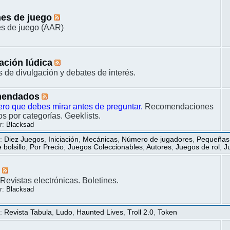
es de juego
s de juego (AAR)
ación lúdica
s de divulgación y debates de interés.
endados
ero que debes mirar antes de preguntar.
Recomendaciones
s por categorías. Geeklists.
r:
Blacksad
s
:
Diez Juegos
,
Iniciación
,
Mecánicas
,
Número de jugadores
,
Pequeñas
bolsillo
,
Por Precio
,
Juegos Coleccionables
,
Autores
,
Juegos de rol
,
J
s
Revistas electrónicas. Boletines.
r:
Blacksad
s
:
Revista Tabula
,
Ludo
,
Haunted Lives
,
Troll 2.0
,
Token