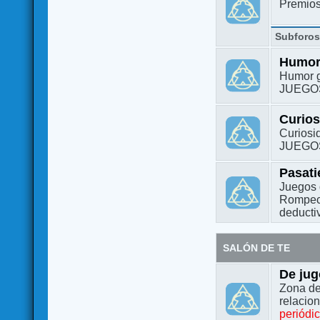
Premio
Subforo
Humo
Humor g
JUEGO
Curio
Curiosi
JUEGO
Pasat
Juegos 
Rompeca
deductiv
SALÓN DE TE
De jug
Zona de
relacio
periódi