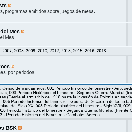
sts
s, programas emitidos sobre juegos de mesa.
 del Mes
el Mes
s
:
2007
,
2008
,
2009
,
2010
,
2012
,
2013
,
2015
,
2016
,
2018
mes
s, por periodos
s
:
Censo de wargameros
,
001 Periodo histórico del bimestre - Antigüed
icas
,
003 Periodo Histórico del bimestre - Segunda Guerra Mundial (fren
ras (Desde el armisticio de 1918 hasta la invasión de Polonia en sept
I
,
006 Periodo historico del bimestre.- Guerra de Secesión de los Esta
itad del Siglo XX
,
008 Periodo histórico del bimestre - Siglo XVII
,
009 
010 Periodo histórico del Bimestre - Segunda Guerra Mundial (Frente O
2 - Periodo Histórico del Bimestre - Combates Aéreos
os BSK