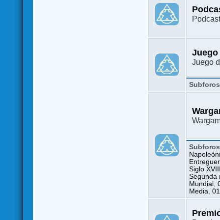
Podca
Podcast
Juego
Juego d
Subforo
Warga
Wargame
Subforo
Napoleón
Entreguer
Siglo XVII
Segunda m
Mundial
,
Media
,
01
Premi