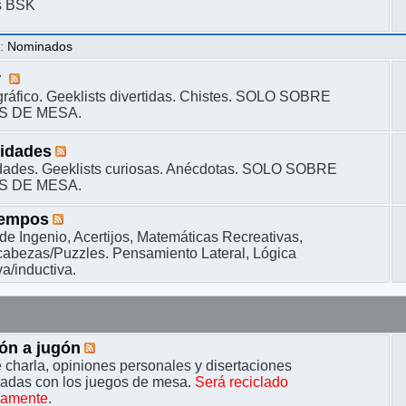
s BSK
s
:
Nominados
r
ráfico. Geeklists divertidas. Chistes. SOLO SOBRE
S DE MESA.
sidades
dades. Geeklists curiosas. Anécdotas. SOLO SOBRE
S DE MESA.
iempos
de Ingenio, Acertijos, Matemáticas Recreativas,
bezas/Puzzles. Pensamiento Lateral, Lógica
a/inductiva.
ón a jugón
 charla, opiniones personales y disertaciones
nadas con los juegos de mesa.
Será reciclado
camente
.