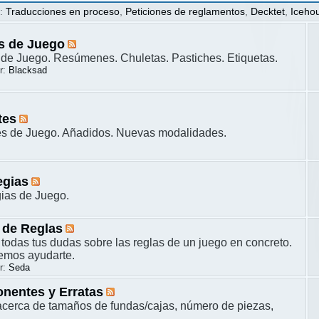
s
:
Traducciones en proceso
,
Peticiones de reglamentos
,
Decktet
,
Iceho
s de Juego
de Juego. Resúmenes. Chuletas. Pastiches. Etiquetas.
r:
Blacksad
tes
es de Juego. Añadidos. Nuevas modalidades.
egias
gias de Juego.
 de Reglas
 todas tus dudas sobre las reglas de un juego en concreto.
remos ayudarte.
r:
Seda
nentes y Erratas
cerca de tamaños de fundas/cajas, número de piezas,