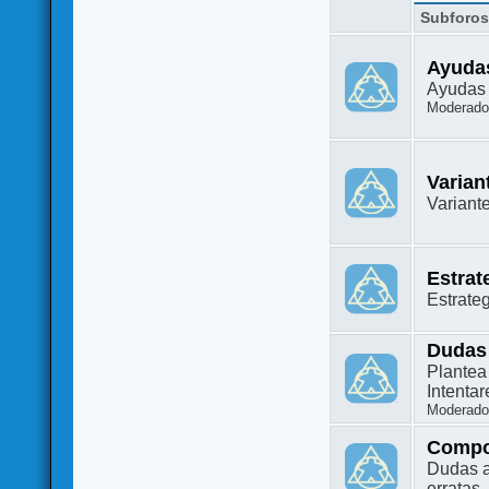
Subforo
Ayuda
Ayudas 
Moderado
Varian
Variant
Estrat
Estrate
Dudas
Plantea
Intenta
Moderado
Compo
Dudas a
erratas.