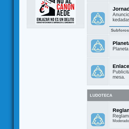
Jorna
Anuncio
kedada
Subforo
Plane
Planet
Enlac
Publicit
mesa.
LUDOTECA
Regla
Reglame
Moderado