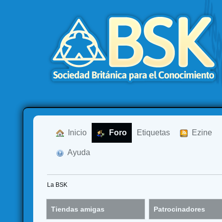
  Inicio
  Foro
Etiquetas
  Ezine
  Ayuda
La BSK
Tiendas amigas
Patrocinadores