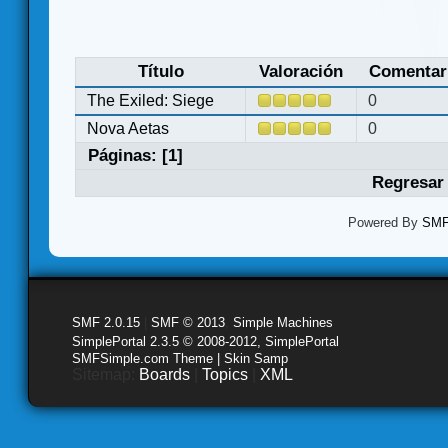
Título
Valoración
Comentar
The Exiled: Siege
0
Nova Aetas
0
Páginas: [
1
]
Regresar 
Powered By
SMF 
SMF 2.0.15
|
SMF © 2013
,
Simple Machines
SimplePortal 2.3.5 © 2008-2012, SimplePortal
SMFSimple.com Theme | Skin Samp
Sitemap:
Boards
|
Topics
|
XML