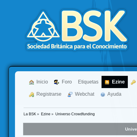
  Inicio
  Foro
Etiquetas
  Ezine
  Registrarse
  Webchat
  Ayuda
La BSK
»
Ezine
»
Universo Crowdfunding
Unive