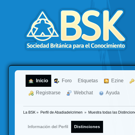
  Inicio
  Foro
Etiquetas
  Ezine
  Registrarse
  Webchat
  Ayuda
La BSK
»
Perfil de Abadiadelcrimen 
»
Muestra todas las Distincion
Información del Perfil
Distinciones