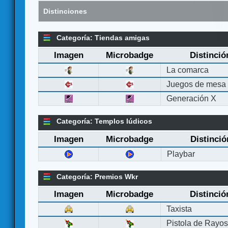
Distinciones
Categoría: Tiendas amigas
Imagen
Microbadge
Distinció
La comarca
Juegos de mesa
Generación X
Categoría: Templos lúdicos
Imagen
Microbadge
Distinció
Playbar
Categoría: Premios Wkr
Imagen
Microbadge
Distinció
Taxista
Pistola de Rayo