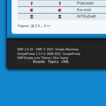
Podcaster
Kia mod
iNTRuDeR
Páginas: [
1
]
2
3
...
5
>>
SMF 2.0.15
|
SMF © 2013
,
Simple Machines
SimplePortal 2.3.5 © 2008-2012, SimplePortal
SMFSimple.com Theme | Skin Samp
Sitemap:
Boards
|
Topics
|
XML