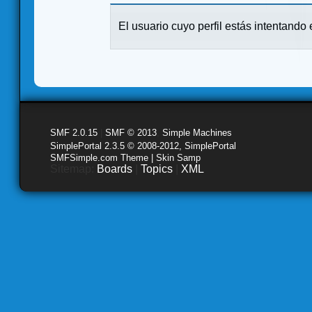
El usuario cuyo perfil estás intentando e
SMF 2.0.15
|
SMF © 2013
,
Simple Machines
SimplePortal 2.3.5 © 2008-2012, SimplePortal
SMFSimple.com Theme | Skin Samp
Sitemap:
Boards
|
Topics
|
XML