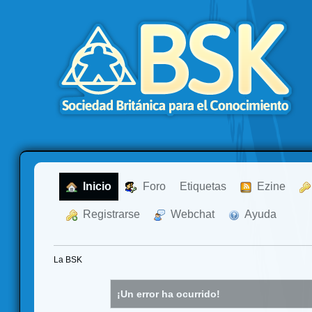
  Inicio
  Foro
Etiquetas
  Ezine
  Registrarse
  Webchat
  Ayuda
La BSK
¡Un error ha ocurrido!