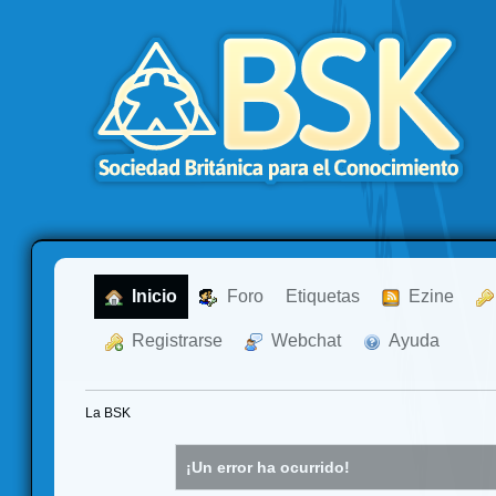
  Inicio
  Foro
Etiquetas
  Ezine
  Registrarse
  Webchat
  Ayuda
La BSK
¡Un error ha ocurrido!