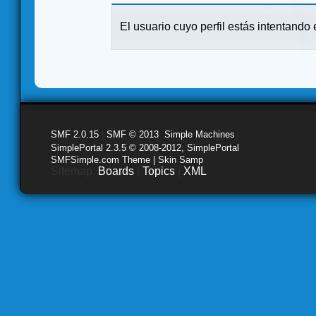
El usuario cuyo perfil estás intentando e
SMF 2.0.15
|
SMF © 2013
,
Simple Machines
SimplePortal 2.3.5 © 2008-2012, SimplePortal
SMFSimple.com Theme | Skin Samp
Sitemap:
Boards
|
Topics
|
XML