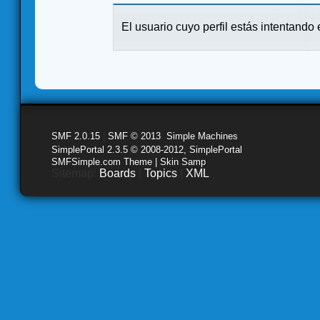
El usuario cuyo perfil estás intentando e
SMF 2.0.15
|
SMF © 2013
,
Simple Machines
SimplePortal 2.3.5 © 2008-2012, SimplePortal
SMFSimple.com Theme | Skin Samp
Sitemap:
Boards
|
Topics
|
XML