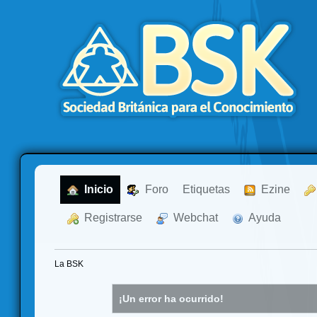
  Inicio
  Foro
Etiquetas
  Ezine
  Registrarse
  Webchat
  Ayuda
La BSK
¡Un error ha ocurrido!