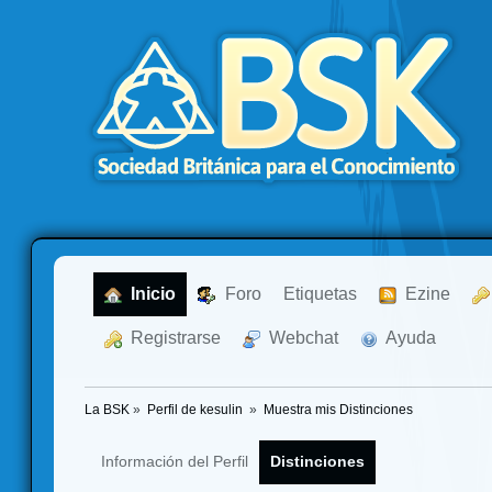
  Inicio
  Foro
Etiquetas
  Ezine
  Registrarse
  Webchat
  Ayuda
La BSK
»
Perfil de kesulin 
»
Muestra mis Distinciones
Información del Perfil
Distinciones