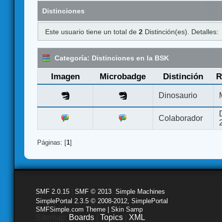
Distinciones
Este usuario tiene un total de
2
Distinción(es). Detalles:
Categoría: Distinciones en la BSK
Imagen
Microbadge
Distinción
R
Dinosaurio
Colaborador
Páginas: [
1
]
SMF 2.0.15
|
SMF © 2013
,
Simple Machines
SimplePortal 2.3.5 © 2008-2012, SimplePortal
SMFSimple.com Theme | Skin Samp
Sitemap:
Boards
|
Topics
|
XML