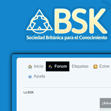
  Inicio
  Forum
Etiquetas
  Ezine
  Ayuda
La BSK
¡Adve