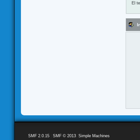
El t
I
SMF 2.0.15
|
SMF © 2013
,
Simple Machines