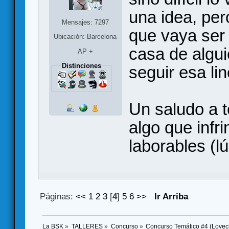
una idea, per
Mensajes: 7297
que vaya ser
Ubicación: Barcelona
casa de algui
AP +
Distinciones
seguir esa li
Un saludo a 
algo que infri
laborables (l
Páginas:
<<
1
2
3
[
4
]
5
6
>>
Ir Arriba
La BSK
»
TALLERES
»
Concurso
»
Concurso Temático #4 (Lovecr