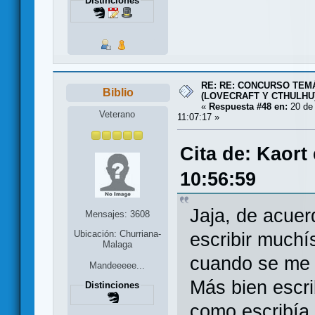
Distinciones
RE: RE: CONCURSO TEMÁ
Biblio
(LOVECRAFT Y CTHULHU
«
Respuesta #48 en:
20 de 
Veterano
11:07:17 »
Cita de: Kaort
10:56:59
Jaja, de acuer
Mensajes: 3608
Ubicación: Churriana-
escribir much
Malaga
cuando se me 
Mandeeeee...
Más bien escrib
Distinciones
como escribía