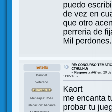
puedo escrib
de vez en cu
que otro acen
perreria de f
Mil perdones.
RE: CONCURSO TEMÁTIC
netello
CTHULHU)
«
Respuesta #47 en:
20 de 
Baronet
11:05:45 »
Veterano
Kaort
me encanta tu
Mensajes: 3547
probar tu ju
Ubicación: Alicante