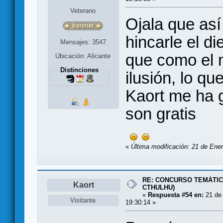
Veterano
Ojala que así
hincarle el d
Mensajes: 3547
que como el 
Ubicación: Alicante
Distinciones
ilusión, lo qu
Kaort me ha 
son gratis
«
Última modificación: 21 de Ener
RE: CONCURSO TEMÁTIC
Kaort
CTHULHU)
«
Respuesta #54 en:
21 de 
Visitante
19:30:14 »