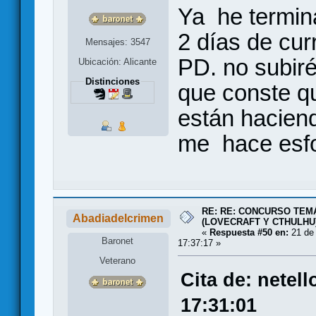
Ya he termina
2 días de curr
Mensajes: 3547
PD. no subir
Ubicación: Alicante
Distinciones
que conste q
están hacien
me hace esf
RE: RE: CONCURSO TEMÁ
Abadiadelcrimen
(LOVECRAFT Y CTHULHU
«
Respuesta #50 en:
21 de 
Baronet
17:37:17 »
Veterano
Cita de: netel
17:31:01