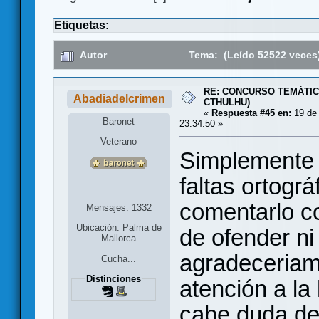
Etiquetas:
Autor
Tema: (Leído 52522 veces
RE: CONCURSO TEMÁTIC
Abadiadelcrimen
CTHULHU)
«
Respuesta #45 en:
19 de 
Baronet
23:34:50 »
Veterano
Simplemente 
faltas ortográ
comentarlo co
Mensajes: 1332
Ubicación: Palma de
de ofender ni 
Mallorca
agradeceriam
Cucha...
Distinciones
atención a la
cabe duda de