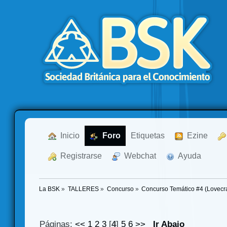
  Inicio
  Foro
Etiquetas
  Ezine
  Registrarse
  Webchat
  Ayuda
La BSK
»
TALLERES
»
Concurso
»
Concurso Temático #4 (Lovecra
Páginas:
<<
1
2
3
[
4
]
5
6
>>
Ir Abajo