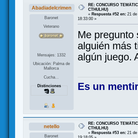
RE: CONCURSO TEMÁTIC
Abadiadelcrimen
CTHULHU)
«
Respuesta #52 en:
21 de 
Baronet
18:33:00 »
Veterano
Me pregunto s
alguién más t
algún juego. A
Mensajes: 1332
Ubicación: Palma de
Mallorca
Cucha...
Es un mentir
Distinciones
RE: CONCURSO TEMÁTIC
netello
CTHULHU)
«
Respuesta #53 en:
21 de 
Baronet
19:18:05 »