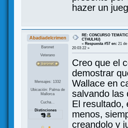
hazer un jue
RE: CONCURSO TEMÁTIC
Abadiadelcrimen
CTHULHU)
«
Respuesta #57 en:
21 de 
Baronet
20:03:22 »
Veterano
Creo que el 
demostrar qu
Wallace en c
Mensajes: 1332
Ubicación: Palma de
salvando las 
Mallorca
El resultado,
Cucha...
Distinciones
menos, siemp
creandolo y 