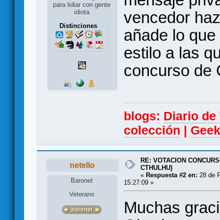
para lidiar con gente
vencedor hazt
idiota
Distinciones
añade lo que 
estilo a las q
concurso de 
blogs:
Diario d
colección
|
Geek
RE: VOTACION CONCURS
netello
CTHULHU)
«
Respuesta #2 en:
28 de F
Baronet
15:27:09 »
Veterano
Muchas graci