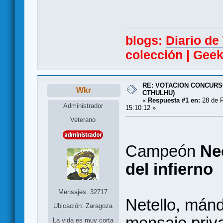
blogs:
Diario d
colección
|
Geek
RE: VOTACION CONCURS
Wkr
CTHULHU)
«
Respuesta #1 en:
28 de F
Administrador
15:10:12 »
Veterano
Campeón
Ne
del infierno
Mensajes: 32717
Netello, mán
Ubicación: Zaragoza
mensaje priv
La vida es muy corta