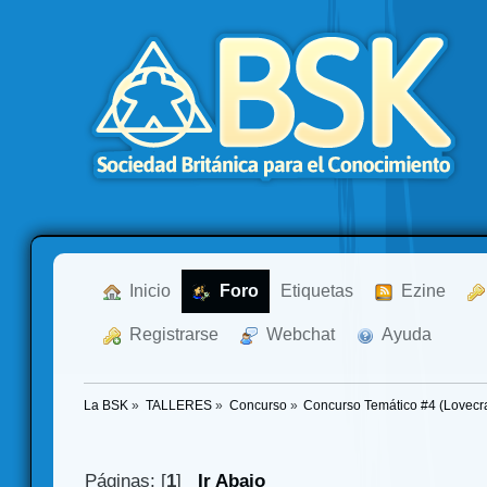
  Inicio
  Foro
Etiquetas
  Ezine
  Registrarse
  Webchat
  Ayuda
La BSK
»
TALLERES
»
Concurso
»
Concurso Temático #4 (Lovecra
Páginas: [
1
]
Ir Abajo