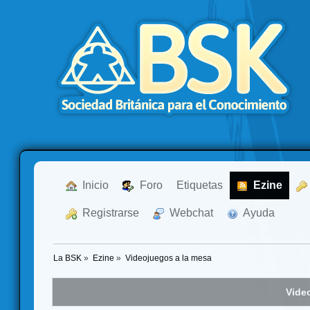
  Inicio
  Foro
Etiquetas
  Ezine
  Registrarse
  Webchat
  Ayuda
La BSK
»
Ezine
»
Videojuegos a la mesa
Vide