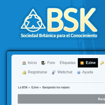
  Inicio
  Foro
Etiquetas
  Ezine
  Registrarse
  Webchat
  Ayuda
La BSK
»
Ezine
»
Barajando los naipes
Bara