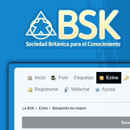
  Inicio
  Foro
Etiquetas
  Ezine
  Registrarse
  Webchat
  Ayuda
La BSK
»
Ezine
»
Barajando los naipes
Bara