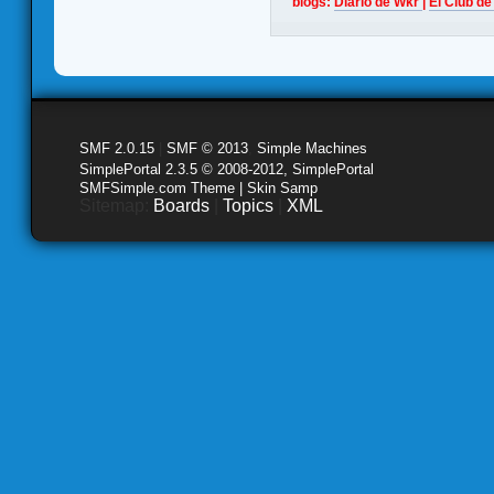
blogs:
Diario de Wkr
|
El Club de
SMF 2.0.15
|
SMF © 2013
,
Simple Machines
SimplePortal 2.3.5 © 2008-2012, SimplePortal
SMFSimple.com Theme | Skin Samp
Sitemap:
Boards
|
Topics
|
XML