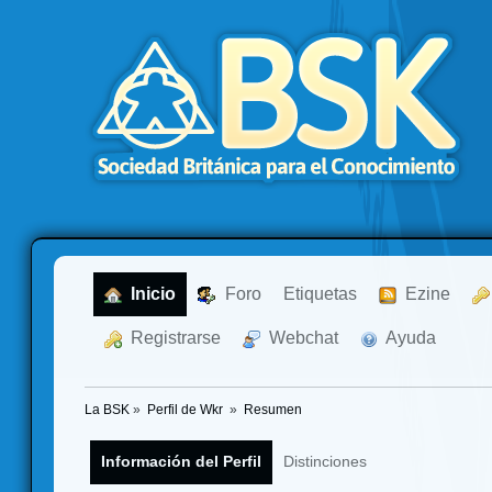
  Inicio
  Foro
Etiquetas
  Ezine
  Registrarse
  Webchat
  Ayuda
La BSK
»
Perfil de Wkr 
»
Resumen
Información del Perfil
Distinciones