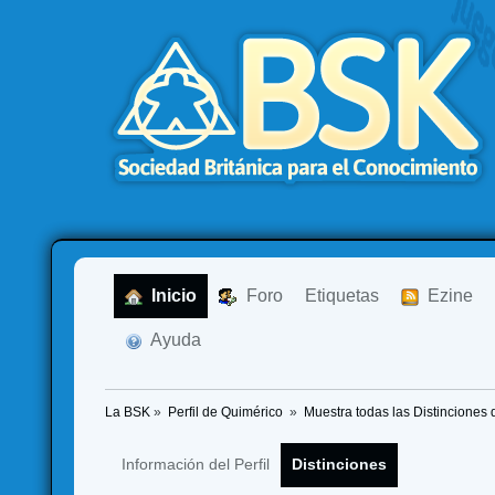
  Inicio
  Foro
Etiquetas
  Ezine
  Ayuda
La BSK
»
Perfil de Quimérico 
»
Muestra todas las Distinciones 
Información del Perfil
Distinciones