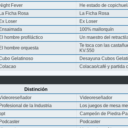
Night Fever
He estado de copichue
La Ficha Rosa
La Ficha Rosa
Ex Loser
Ex Loser
Ensaimada
100% mallorquín
El hombre profiláctico
Un maestro del retracti
Te toca con las castañu
El hombre orquesta
KV.550
Cubo Gelatinoso
Desayuna Cubos Gelat
Colacao
Colacao/café y partida
Distinción
Videoreseñador
Videoreseñador
Profesional de la Industria
Los juegos de mesa me
ppt
Campeón de Piedra-Pap
Podcaster
Podcaster