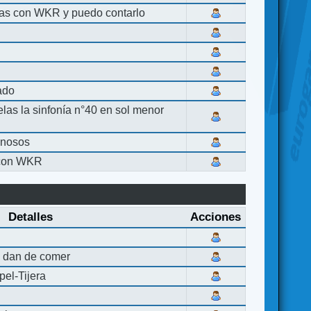
las con WKR y puedo contarlo
lado
elas la sinfonía n°40 en sol menor
inosos
 con WKR
Detalles
Acciones
 dan de comer
el-Tijera