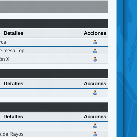
Detalles
Acciones
rca
de mesa Top
ón X
Detalles
Acciones
r
Detalles
Acciones
la de Rayos