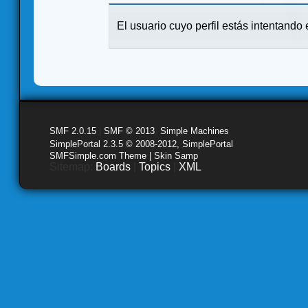
El usuario cuyo perfil estás intentando e
SMF 2.0.15
|
SMF © 2013
,
Simple Machines
SimplePortal 2.3.5 © 2008-2012, SimplePortal
SMFSimple.com Theme | Skin Samp
Sitemap:
Boards
|
Topics
|
XML