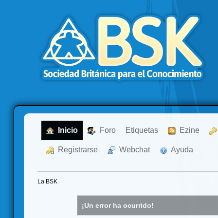
  Inicio
  Foro
Etiquetas
  Ezine
  Registrarse
  Webchat
  Ayuda
La BSK
¡Un error ha ocurrido!