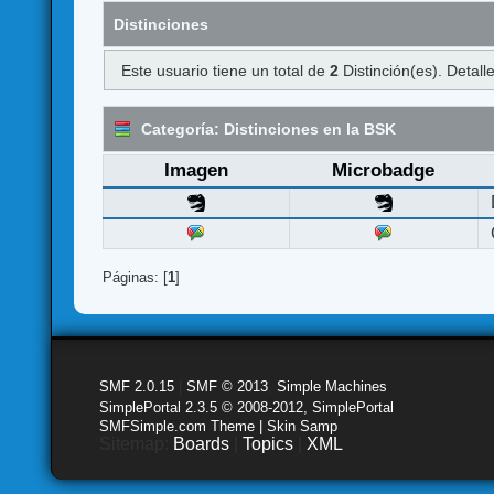
Distinciones
Este usuario tiene un total de
2
Distinción(es). Detalle
Categoría: Distinciones en la BSK
Imagen
Microbadge
Páginas: [
1
]
SMF 2.0.15
|
SMF © 2013
,
Simple Machines
SimplePortal 2.3.5 © 2008-2012, SimplePortal
SMFSimple.com Theme | Skin Samp
Sitemap:
Boards
|
Topics
|
XML