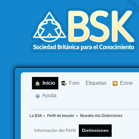
  Inicio
  Foro
Etiquetas
  Ezine
  Ayuda
La BSK
»
Perfil de kesulin 
»
Muestra mis Distinciones
Información del Perfil
Distinciones