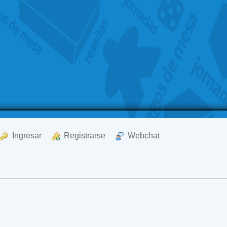
  Ingresar
  Registrarse
  Webchat