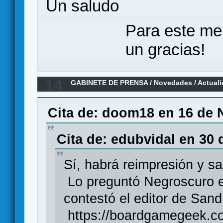
Un saludo
Para este me
un gracias!
14
GABINETE DE PRENSA
/
Novedades / Actual
Asmodee presenta el nuevo juego de carta
Cita de: doom18 en 16 de 
Cita de: edubvidal en 30 
Sí, habrá reimpresión y sa
Lo preguntó Negroscuro en
contestó el editor de San
https://boardgamegeek.c