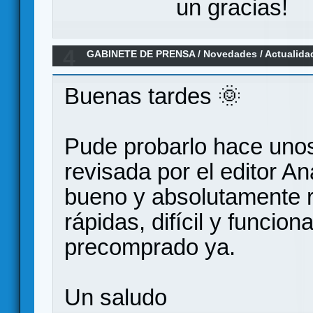
un gracias!
4
GABINETE DE PRENSA
/
Novedades / Actualida
ad tenebras (Próximo lanzamiento)
Buenas tardes 🌞
Pude probarlo hace unos 
revisada por el editor A
bueno y absolutamente 
rápidas, difícil y funcion
precomprado ya.
Un saludo