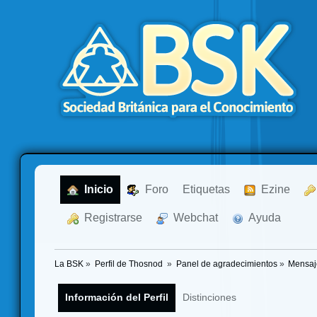
  Inicio
  Foro
Etiquetas
  Ezine
  Registrarse
  Webchat
  Ayuda
La BSK
»
Perfil de Thosnod 
»
Panel de agradecimientos
»
Mensaj
Información del Perfil
Distinciones