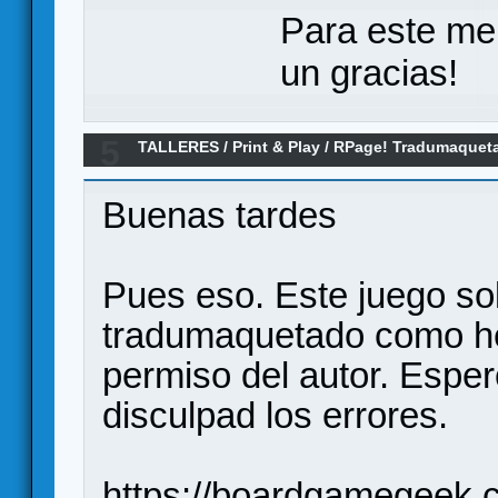
Para este me
un gracias!
5
TALLERES
/
Print & Play
/
RPage! Tradumaqueta
Buenas tardes
Pues eso. Este juego so
tradumaquetado como he
permiso del autor. Espe
disculpad los errores.
https://boardgamegeek.c