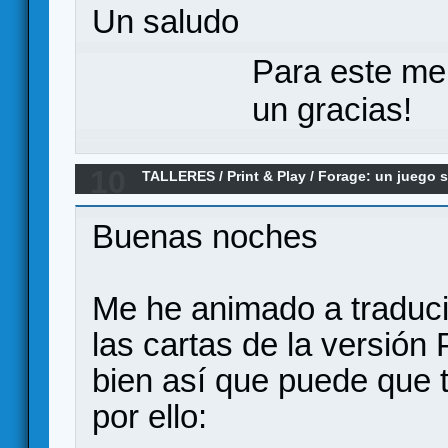
Un saludo
Para este me
un gracias!
10
TALLERES
/
Print & Play
/
Forage: un juego so
Buenas noches
Me he animado a traduci
las cartas de la versión
bien así que puede que t
por ello: