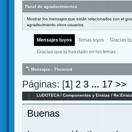
Panel de agradecimientos
Mostrar los mensajes que están relacionados con el gra
agradecimiento otros usuarios.
Mensajes tuyos
Temas tuyos
Gracias q
Gracias que tu has dado en los temas
Mensajes - Thosnod
Páginas: [
1
]
2
3
...
17
>>
1
LUDOTECA
/
Componentes y Erratas
/
Re:Errata
faltan
Buenas