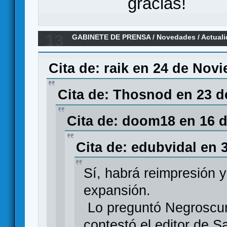
gracias!
13
GABINETE DE PRENSA
/
Novedades / Actual
Asmodee presenta el nuevo juego de carta
Cita de: raik en 24 de Nov
Cita de: Thosnod en 23 d
Cita de: doom18 en 16 
Cita de: edubvidal en 
Sí, habrá reimpresión y
expansión.
Lo preguntó Negroscuro
contestó el editor de 