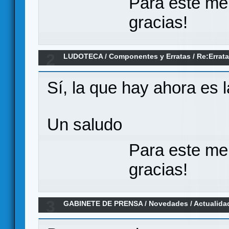
Para este me
gracias!
2
LUDOTECA
/
Componentes y Erratas
/
Re:Errata
que faltan
Sí, la que hay ahora es 
Un saludo
Para este me
gracias!
3
GABINETE DE PRENSA
/
Novedades / Actualida
¿novedad de Days of Wonder? - La batalla de 