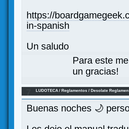
https://boardgamegeek.c
in-spanish
Un saludo
Para este me
un gracias!
7
LUDOTECA
/
Reglamentos
/
Desolate Reglamen
Buenas noches 🌙 pers
Les dejo el manual tradu