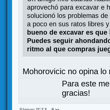
aprovechó para excavar e hi
solucionó los problemas de 
a poco en sus ratos libres 
bueno de excavar es que h
Puedes seguir ahondando
ritmo al que compras jue
Mohorovicic no opina l
Para este me
gracias!
Páginas: [
1
]
2
3
...
9
>>