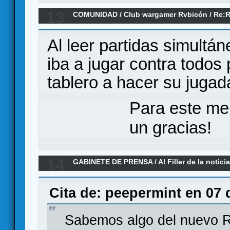
13
COMUNIDAD
/
Club wargamer Rvbicón
/
Re:R
Cruzada y Revolución (C&R) Do. 13 abril 202
Al leer partidas simult
iba a jugar contra todos
tablero a hacer su juga
Para este me
un gracias!
14
GABINETE DE PRENSA
/
Al Filler de la notici
03-2025)
Cita de: peepermint en 07 
Sabemos algo del nuevo R