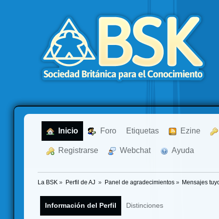
  Inicio
  Foro
Etiquetas
  Ezine
  Registrarse
  Webchat
  Ayuda
La BSK
»
Perfil de AJ 
»
Panel de agradecimientos
»
Mensajes tuy
Información del Perfil
Distinciones