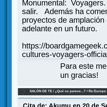
Monumental: Voyagers.
salir. Además ha comen
proyectos de amplación 
adelante en un futuro.
https://boardgamegeek.
cultures-voyagers-offic
Para este me
un gracias!
7
SALÓN DE TE
/
¿Qué os parece...?
/
Re:Europa 
parece?
Cita de: Akumu en 20 de S