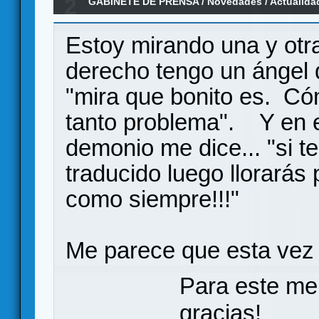
2
GABINETE DE PRENSA
/
Novedades / Actualida
Deliverance - Vlada Chvátil ha vuelto
Estoy mirando una y otra
derecho tengo un ángel
"mira que bonito es. Cóm
tanto problema". Y en e
demonio me dice... "si t
traducido luego llorarás p
como siempre!!!"
Me parece que esta vez
Para este me
gracias!