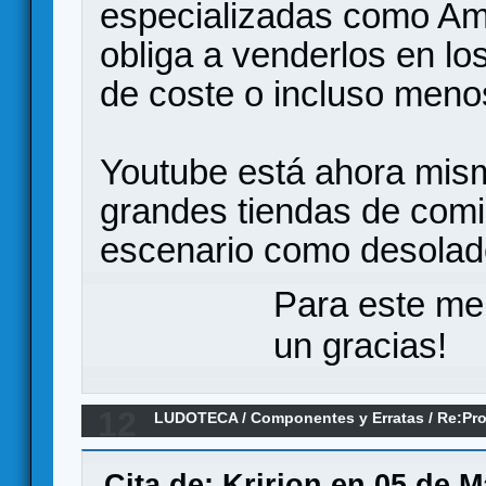
especializadas como Am
obliga a venderlos en lo
de coste o incluso meno
Youtube está ahora mism
grandes tiendas de com
escenario como desolad
Para este me
un gracias!
12
LUDOTECA
/
Componentes y Erratas
/
Re:Pro
MQO
Cita de: Kririon en 05 de 