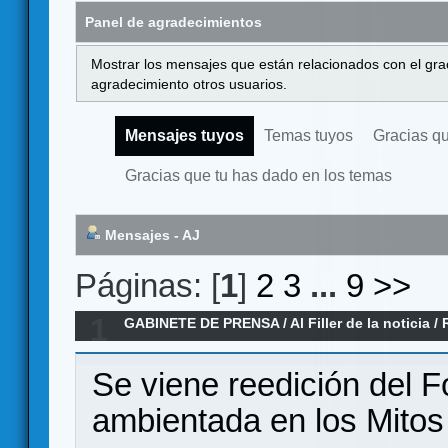
Panel de agradecimientos
Mostrar los mensajes que están relacionados con el gra
agradecimiento otros usuarios.
Mensajes tuyos
Temas tuyos
Gracias q
Gracias que tu has dado en los temas
Mensajes - AJ
Páginas: [
1
]
2
3
...
9
>>
1
GABINETE DE PRENSA
/
Al Filler de la noticia
/
2026)
Se viene reedición del F
ambientada en los Mitos