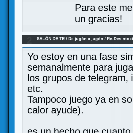
Para este me
un gracias!
2
SALÓN DE TE
/
De jugón a jugón
/
Re:Desintox
Yo estoy en una fase sim
semanalmente para jugar
los grupos de telegram,
etc.
Tampoco juego ya en soli
calor ayude).
es un hecho que cuanto m