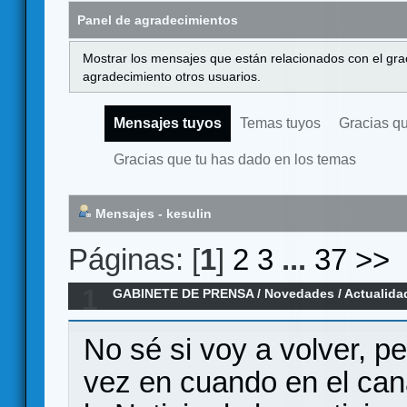
Panel de agradecimientos
Mostrar los mensajes que están relacionados con el gra
agradecimiento otros usuarios.
Mensajes tuyos
Temas tuyos
Gracias q
Gracias que tu has dado en los temas
Mensajes - kesulin
Páginas: [
1
]
2
3
...
37
>>
1
GABINETE DE PRENSA
/
Novedades / Actualida
noticia
No sé si voy a volver, p
vez en cuando en el cana