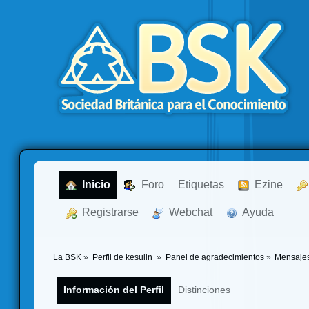
  Inicio
  Foro
Etiquetas
  Ezine
  Registrarse
  Webchat
  Ayuda
La BSK
»
Perfil de kesulin 
»
Panel de agradecimientos
»
Mensajes
Información del Perfil
Distinciones