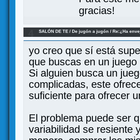
gracias!
4
SALÓN DE TE
/
De jugón a jugón
/
Re:¿Ha envej
juegos modernos no le llegan a la altura?
yo creo que sí está sup
que buscas en un juego
Si alguien busca un jue
complicadas, este ofrece
suficiente para ofrecer 
El problema puede ser 
variabilidad se resiente 