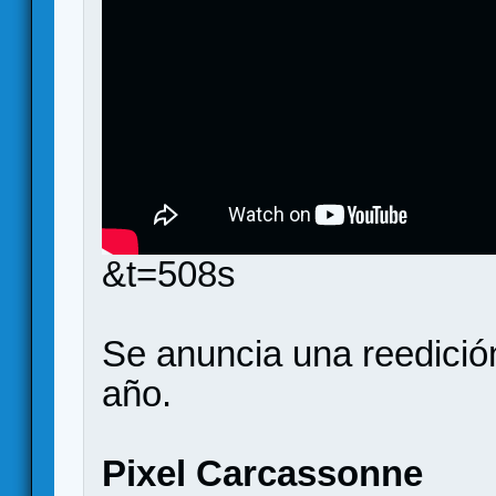
&t=508s
Se anuncia una reedición
año.
Pixel Carcassonne