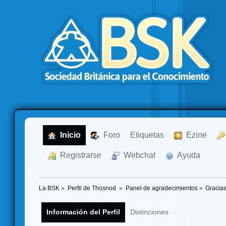
  Inicio
  Foro
Etiquetas
  Ezine
  Registrarse
  Webchat
  Ayuda
La BSK
»
Perfil de Thosnod 
»
Panel de agradecimientos
»
Gracias
Información del Perfil
Distinciones