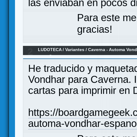
las enviaban en pocos d
Para este me
gracias!
2
LUDOTECA
/
Variantes
/
Caverna - Automa Vondh
ESPAÑOL (Variante)
He traducido y maquetad
Vondhar para Caverna. I
cartas para imprimir en 
https://boardgamegeek.
automa-vondhar-espano