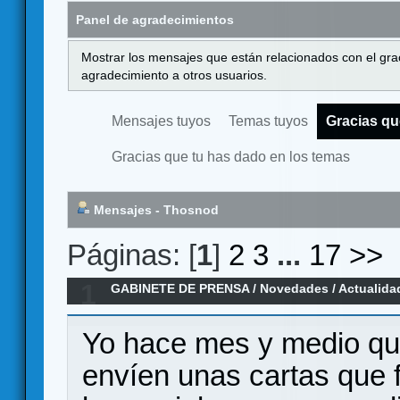
Panel de agradecimientos
Mostrar los mensajes que están relacionados con el gra
agradecimiento a otros usuarios.
Mensajes tuyos
Temas tuyos
Gracias qu
Gracias que tu has dado en los temas
Mensajes - Thosnod
Páginas: [
1
]
2
3
...
17
>>
1
GABINETE DE PRENSA
/
Novedades / Actualida
Games
Yo hace mes y medio qu
envíen unas cartas que f