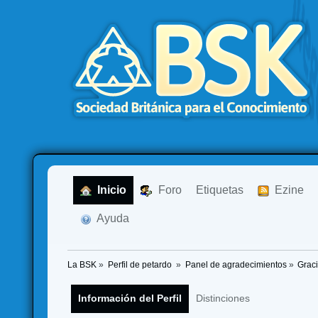
  Inicio
  Foro
Etiquetas
  Ezine
  Ayuda
La BSK
»
Perfil de petardo 
»
Panel de agradecimientos
»
Graci
Información del Perfil
Distinciones