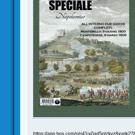
https://app.box.com/s/n41jx0ad5otzkvz8xvgk278