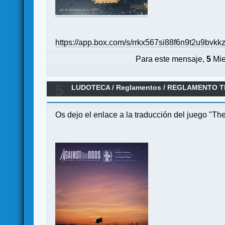
https://app.box.com/s/rrkx567si88f6n9t2u9bvkk
Para este mensaje,
5
Mie
5
LUDOTECA
/
Reglamentos
/
REGLAMENTO TR
Os dejo el enlace a la traducción del juego "Th