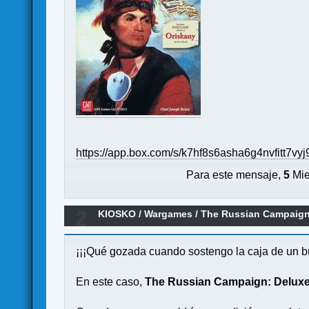
https://app.box.com/s/k7hf8s6asha6g4nvfitt7v
Para este mensaje,
5
Mie
2
KIOSKO
/
Wargames
/
The Russian Campaign:
¡¡¡Qué gozada cuando sostengo la caja de un 
En este caso,
The Russian Campaign: Deluxe 