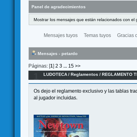
Panel de agradecimientos
Mostrar los mensajes que están relacionados con el 
Mensajes tuyos
Temas tuyos
Gracias 
Mensajes - petardo
Páginas: [
1
]
2
3
...
15
>>
1
LUDOTECA
/
Reglamentos
/
REGLAMENTO TR
Os dejo el reglamento exclusivo y las tablas t
al jugador incluidas.