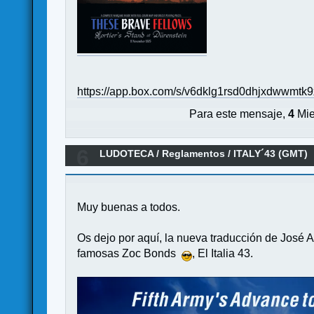
https://app.box.com/s/v6dklg1rsd0dhjxdwwmtk9
Para este mensaje,
4
Mie
6
LUDOTECA
/
Reglamentos
/
ITALY´43 (GMT)
Muy buenas a todos.
Os dejo por aquí, la nueva traducción de José 
famosas Zoc Bonds
, El Italia 43.