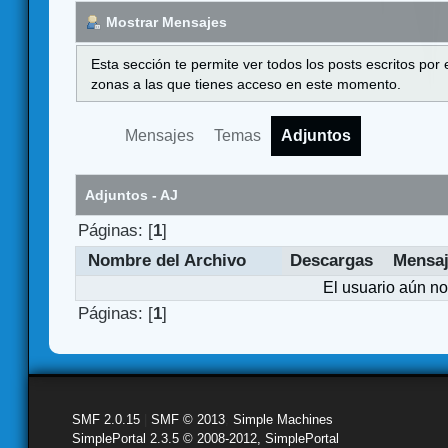
Mostrar Mensajes
Esta sección te permite ver todos los posts escritos por
zonas a las que tienes acceso en este momento.
Mensajes
Temas
Adjuntos
Adjuntos - AJ
Páginas: [
1
]
Nombre del Archivo
Descargas
Mensa
El usuario aún no
Páginas: [
1
]
SMF 2.0.15
|
SMF © 2013
,
Simple Machines
SimplePortal 2.3.5 © 2008-2012, SimplePortal