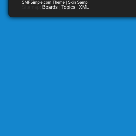
SMFSimple.com Theme | Skin Samp
Sitemap:
Boards
|
Topics
|
XML