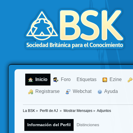
  Inicio
  Foro
Etiquetas
  Ezine
  Registrarse
  Webchat
  Ayuda
La BSK
»
Perfil de AJ 
»
Mostrar Mensajes
»
Adjuntos
Información del Perfil
Distinciones