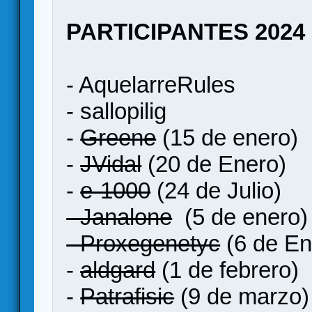
PARTICIPANTES 2024
- AquelarreRules
- sallopilig
-
Greene
(15 de enero)
-
JVidal
(20 de Enero)
-
e-1000
(24 de Julio)
- Janalone
(5 de enero)
- Proxegenetyc
(6 de En
-
aldgard
(1 de febrero)
-
Patrafisic
(9 de marzo)