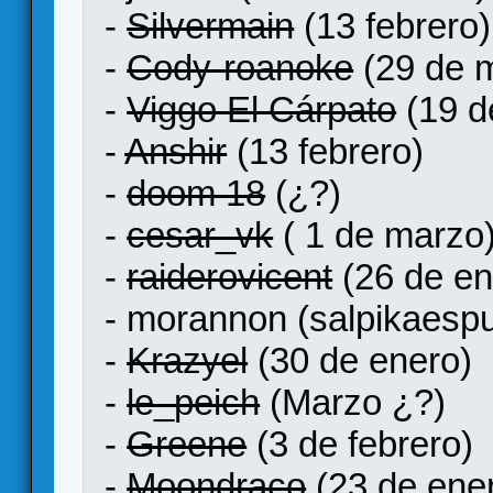
-
Silvermain
(13 febrero)
-
Cody-roanoke
(29 de 
-
Viggo El Cárpato
(19 d
-
Anshir
(13 febrero)
-
doom 18
(¿?)
-
cesar_vk
( 1 de marzo
-
raiderovicent
(26 de en
- morannon (salpikaesp
-
Krazyel
(30 de enero)
-
le_peich
(Marzo ¿?)
-
Greene
(3 de febrero)
-
Moondraco
(23 de ene