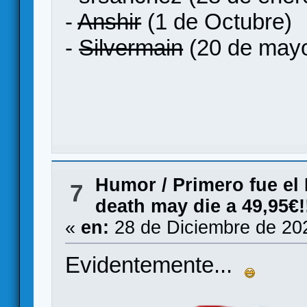
-
Anshir
(1 de Octubre)
-
Silvermain
(20 de may
Humor
/
Primero fue el
7
death may die a 49,95€!
«
en:
28 de Diciembre de 20
Evidentemente...