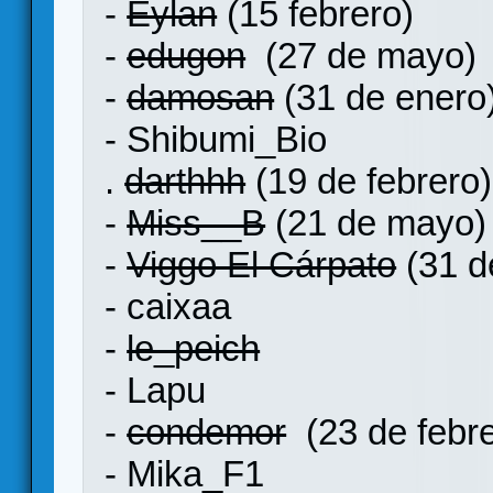
-
Eylan
(15 febrero)
-
edugon
(27 de mayo)
-
damosan
(31 de enero
- Shibumi_Bio
.
darthhh
(19 de febrero)
-
Miss__B
(21 de mayo)
-
Viggo El Cárpato
(31 d
- caixaa
-
le_peich
- Lapu
-
condemor
(23 de febre
- Mika_F1