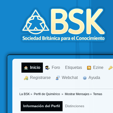
  Inicio
  Foro
Etiquetas
  Ezine
  Registrarse
  Webchat
  Ayuda
La BSK
»
Perfil de Quimérico 
»
Mostrar Mensajes
»
Temas
Información del Perfil
Distinciones