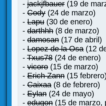
-
jackjfbauer
(19 de mar
-
Cody
(24 de marzo)
-
Lapu
(30 de enero)
-
darthhh
(8 de marzo)
-
damosan
(17 de abril)
-
Lopez de la Osa
(12 de
-
Txus78
(24 de enero)
-
vicoro
(15 de marzo)
-
Erich Zann
(15 febrero
-
Caixaa
(8 de febrero)
-
Eylan
(24 de mayo)
-
edugon
(15 de marzo, p