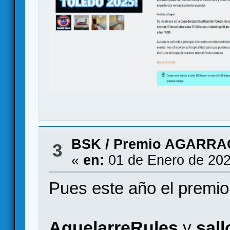
BSK
/
Premio AGARRA
3
«
en:
01 de Enero de 202
Pues este año el premio
AquelarreRules
sall
y