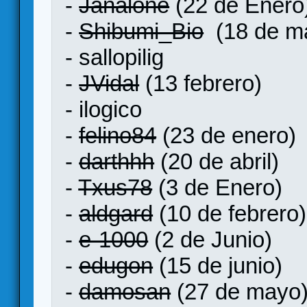
-
Janalone
(22 de Enero
-
Shibumi_Bio
(18 de m
- sallopilig
-
JVidal
(13 febrero)
- ilogico
-
felino84
(23 de enero)
-
darthhh
(20 de abril)
-
Txus78
(3 de Enero)
-
aldgard
(10 de febrero)
-
e-1000
(2 de Junio)
-
edugon
(15 de junio)
-
damosan
(27 de mayo