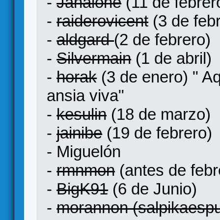
-
Janalone
(11 de febrer
-
raiderovicent
(3 de feb
-
aldgard
(2 de febrero)
-
Silvermain
(1 de abril)
-
horak
(3 de enero) " A
ansia viva"
-
kesulin
(18 de marzo)
-
jainibe
(19 de febrero)
- Miguelón
-
rmnmon
(antes de febr
-
BigK91
(6 de Junio)
-
morannon (salpikaesp