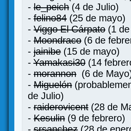
-
le_peich
(4 de Julio)
-
felino84
(25 de mayo)
-
Viggo El Cárpato
(1 de
-
Moondraco
(6 de febre
-
jainibe
(15 de mayo)
-
Yamakasi30
(14 febrer
-
morannon
(6 de Mayo
-
Miguelón
(probablement
de Julio)
-
raiderovicent
(28 de M
-
Kesulin
(9 de febrero)
-
srsanchez
(28 de ener