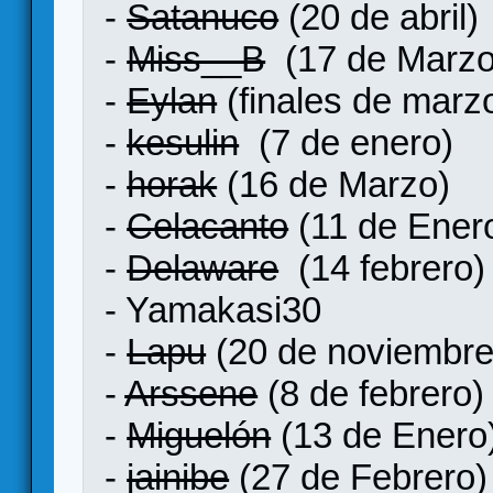
-
Satanuco
(20 de abril)
-
Miss__B
(17 de Marzo
-
Eylan
(finales de marz
-
kesulin
(7 de enero)
-
horak
(16 de Marzo)
-
Celacanto
(11 de Ener
-
Delaware
(14 febrero)
- Yamakasi30
-
Lapu
(20 de noviembre
-
Arssene
(8 de febrero)
-
Miguelón
(13 de Enero
-
jainibe
(27 de Febrero)