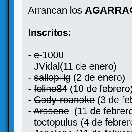
AGARRAO
Arrancan los
Inscritos:
- e-1000
-
JVidal
(11 de enero)
-
sallopilig
(2 de enero)
-
felino84
(10 de febrero
-
Cody-roanoke
(3 de fe
-
Arssene
(11 de febrer
-
toctopulus
(4 de febrer